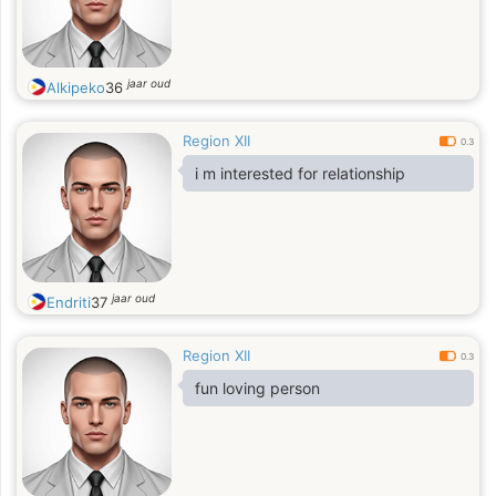
jaar oud
Alkipeko
36
Region XII
0.3
i m interested for relationship
jaar oud
Endriti
37
Region XII
0.3
fun loving person