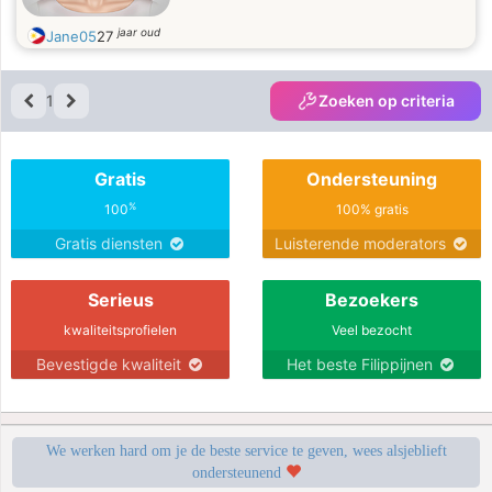
jaar oud
Jane05
27
1
Zoeken op criteria
Gratis
Ondersteuning
%
100
100% gratis
Gratis diensten
Luisterende moderators
Serieus
Bezoekers
kwaliteitsprofielen
Veel bezocht
Bevestigde kwaliteit
Het beste Filippijnen
We werken hard om je de beste service te geven, wees alsjeblieft
ondersteunend