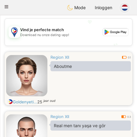
Philippines
Chat
Toggle
Mode
Inloggen
navigation
💖
Vind je perfecte match
💖
Download nu onze dating-app!
💕
💕
Region XII
0.1
Aboutme
jaar oud
Goldenyeti...
25
Region XII
0.3
Real men tanı yaşa ve gör