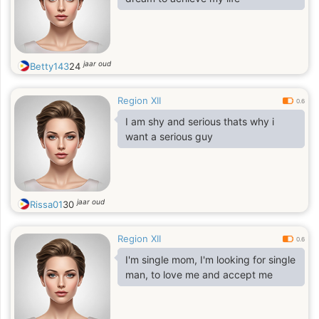
jaar oud
Betty143
24
Region XII
0.6
I am shy and serious thats why i
want a serious guy
jaar oud
Rissa01
30
Region XII
0.6
I'm single mom, I'm looking for single
man, to love me and accept me