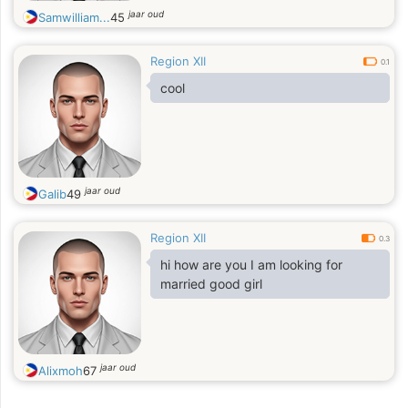
jaar oud
Samwilliam...
45
Region XII
0.1
cool
jaar oud
Galib
49
Region XII
0.3
hi how are you I am looking for
married good girl
jaar oud
Alixmoh
67