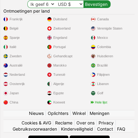
Ontmoetingen per land
Frankrijk
Duitsland
Canada
België
Zwitserland
Verenigde Staten
Spanje
Engeland
Mexico
Italië
Portugal
Colombia
Zweden
Gehandicapt
Huisdieren
Australië
Marokko
Brazilië
Nederland
Tunesië
Filipijnen
Oostenrijk
Algerije
Libanon
Japan
Egypte
Golf
China
Koeweit
Hele lijst
Nieuws
|
Oplichters
|
Winkel
|
Meningen
Cookies & AVG
|
Reclame
|
Over ons
|
Privacy
|
Gebruiksvoorwaarden
|
Kinderveiligheid
|
Contact
|
FAQ