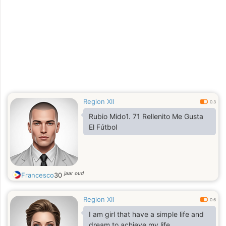
Region XII
0.3
Rubio Mido1. 71 Rellenito Me Gusta
El Fútbol
jaar oud
Francesco
30
Region XII
0.6
I am girl that have a simple life and
dream to achieve my life