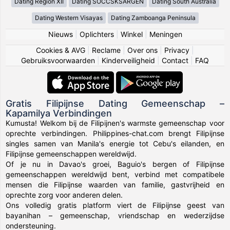
Dating Region XII
Dating SOCCSKSARGEN
Dating South Australia
Dating Western Visayas
Dating Zamboanga Peninsula
Nieuws
|
Oplichters
|
Winkel
|
Meningen
Cookies & AVG
|
Reclame
|
Over ons
|
Privacy
|
Gebruiksvoorwaarden
|
Kinderveiligheid
|
Contact
|
FAQ
Gratis Filipijnse Dating Gemeenschap –
Kapamilya Verbindingen
Kumusta! Welkom bij de Filipijnen's warmste gemeenschap voor
oprechte verbindingen. Philippines-chat.com brengt Filipijnse
singles samen van Manila's energie tot Cebu's eilanden, en
Filipijnse gemeenschappen wereldwijd.
Of je nu in Davao's groei, Baguio's bergen of Filipijnse
gemeenschappen wereldwijd bent, verbind met compatibele
mensen die Filipijnse waarden van familie, gastvrijheid en
oprechte zorg voor anderen delen.
Ons volledig gratis platform viert de Filipijnse geest van
bayanihan – gemeenschap, vriendschap en wederzijdse
ondersteuning.