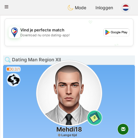
Philippines
Chat
Toggle
Mode
Inloggen
navigation
💖
Vind je perfecte match
💖
Download nu onze dating-app!
💕
💕
Dating Man Region XII
0.3/1
0
Mehdi18
Lange tijd