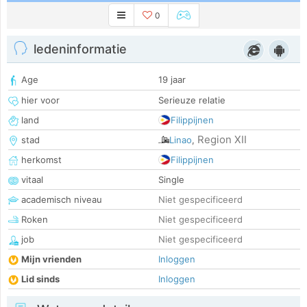
0
ledeninformatie
Age
19 jaar
hier voor
Serieuze relatie
land
Filippijnen
Region XII
stad
Linao
,
herkomst
Filippijnen
vitaal
Single
academisch niveau
Niet gespecificeerd
Roken
Niet gespecificeerd
job
Niet gespecificeerd
Mijn vrienden
Inloggen
Lid sinds
Inloggen