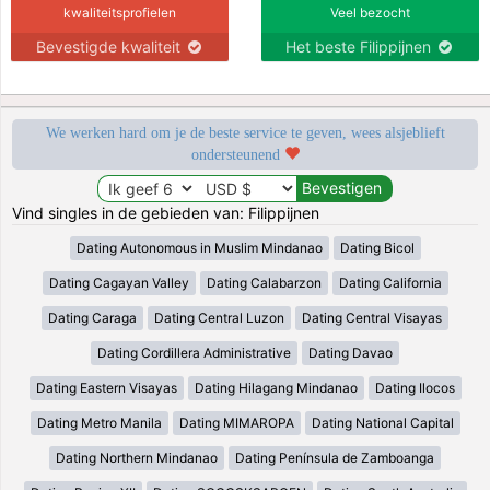
kwaliteitsprofielen
Veel bezocht
Bevestigde kwaliteit
Het beste Filippijnen
We werken hard om je de beste service te geven, wees alsjeblieft
ondersteunend
Vind singles in de gebieden van: Filippijnen
Dating Autonomous in Muslim Mindanao
Dating Bicol
Dating Cagayan Valley
Dating Calabarzon
Dating California
Dating Caraga
Dating Central Luzon
Dating Central Visayas
Dating Cordillera Administrative
Dating Davao
Dating Eastern Visayas
Dating Hilagang Mindanao
Dating Ilocos
Dating Metro Manila
Dating MIMAROPA
Dating National Capital
Dating Northern Mindanao
Dating Península de Zamboanga