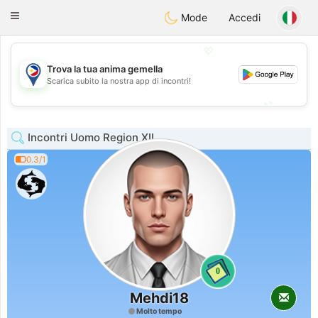
Philippines
Chat
Toggle
Mode
Accedi
navigation
💖
Trova la tua anima gemella
💖
Scarica subito la nostra app di incontri!
💕
💕
Incontri Uomo Region XII
0.3/1
0
Mehdi18
Molto tempo