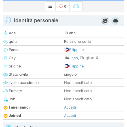
0
Identità personale
Age
19 anni
qui a
Relazione seria
Paese
Filippine
Region XII
City
Linao
,
origine
Filippine
Stato civile
singolo
livello accademico
Non specificato
Fumare
Non specificato
Job
Non specificato
I miei amici
Accedi
Joined
Accedi