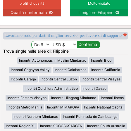
profili di qualità
Molto visitato
Qualità confermata
Il migliore Filippine
Lavoriamo sodo per darti il miglior servizio, per favore sii di supporto
Trova single nelle aree di: Filippine
Incontri Autonomous in Muslim Mindanao
Incontri Bicol
Incontri Cagayan Valley
Incontri Calabarzon
Incontri California
Incontri Caraga
Incontri Central Luzon
Incontri Central Visayas
Incontri Cordillera Administrative
Incontri Davao
Incontri Eastern Visayas
Incontri Hilagang Mindanao
Incontri Ilocos
Incontri Metro Manila
Incontri MIMAROPA
Incontri National Capital
Incontri Northern Mindanao
Incontri Península de Zamboanga
Incontri Region XII
Incontri SOCCSKSARGEN
Incontri South Australia