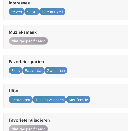
Interesses
reizen
Sport
Doe het zelf
Muzieksmaak
Niet gespecificeerd
Favoriete sporten
Fiets
Basketbal
Zwemmen
Uitje
Restaurant
Tussen vrienden
Met familie
Favoriete huisdieren
Niet gespecificeerd