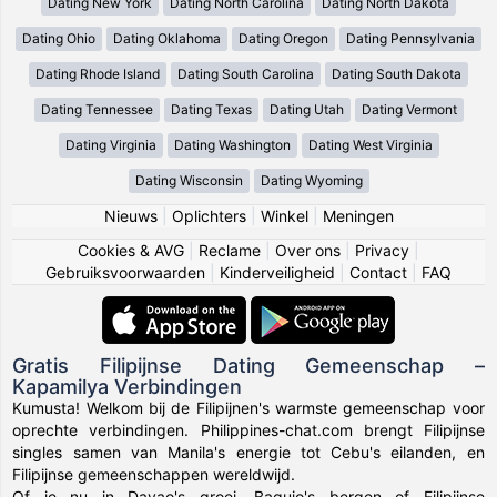
Dating New York
Dating North Carolina
Dating North Dakota
Dating Ohio
Dating Oklahoma
Dating Oregon
Dating Pennsylvania
Dating Rhode Island
Dating South Carolina
Dating South Dakota
Dating Tennessee
Dating Texas
Dating Utah
Dating Vermont
Dating Virginia
Dating Washington
Dating West Virginia
Dating Wisconsin
Dating Wyoming
Nieuws
|
Oplichters
|
Winkel
|
Meningen
Cookies & AVG
|
Reclame
|
Over ons
|
Privacy
|
Gebruiksvoorwaarden
|
Kinderveiligheid
|
Contact
|
FAQ
Gratis Filipijnse Dating Gemeenschap –
Kapamilya Verbindingen
Kumusta! Welkom bij de Filipijnen's warmste gemeenschap voor
oprechte verbindingen. Philippines-chat.com brengt Filipijnse
singles samen van Manila's energie tot Cebu's eilanden, en
Filipijnse gemeenschappen wereldwijd.
Of je nu in Davao's groei, Baguio's bergen of Filipijnse