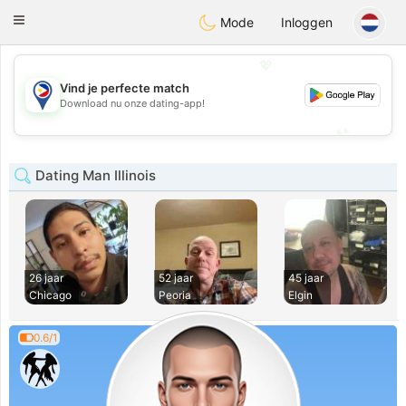
Philippines
Chat
Toggle
Mode
Inloggen
navigation
💖
Vind je perfecte match
💖
Download nu onze dating-app!
💕
💕
Dating Man Illinois
26 jaar
52 jaar
45 jaar
Chicago
Peoria
Elgin
0.6/1