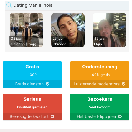
Dating Man Illinois
32 jaar
26 jaar
45 jaar
Chicago (Loop)
Chicago
Elgin
Gratis
Ondersteuning
%
100
100% gratis
Gratis diensten
Luisterende moderators
Serieus
Bezoekers
kwaliteitsprofielen
Veel bezocht
Bevestigde kwaliteit
Het beste Filippijnen