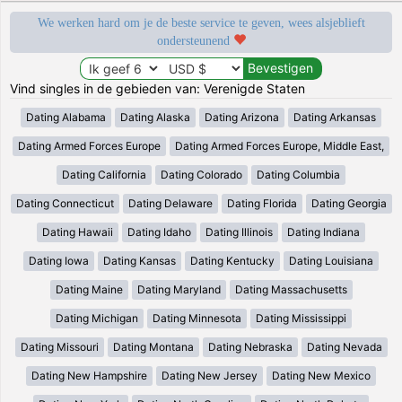
We werken hard om je de beste service te geven, wees alsjeblieft
ondersteunend
Vind singles in de gebieden van: Verenigde Staten
Dating Alabama
Dating Alaska
Dating Arizona
Dating Arkansas
Dating Armed Forces Europe
Dating Armed Forces Europe, Middle East,
Dating California
Dating Colorado
Dating Columbia
Dating Connecticut
Dating Delaware
Dating Florida
Dating Georgia
Dating Hawaii
Dating Idaho
Dating Illinois
Dating Indiana
Dating Iowa
Dating Kansas
Dating Kentucky
Dating Louisiana
Dating Maine
Dating Maryland
Dating Massachusetts
Dating Michigan
Dating Minnesota
Dating Mississippi
Dating Missouri
Dating Montana
Dating Nebraska
Dating Nevada
Dating New Hampshire
Dating New Jersey
Dating New Mexico