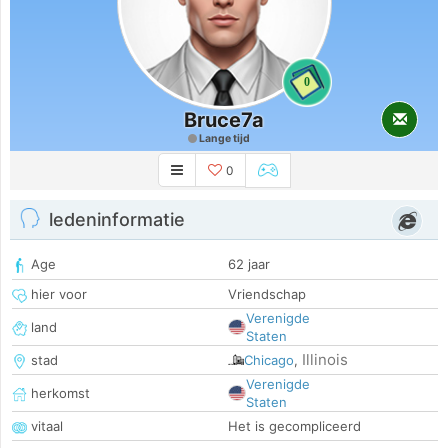
0
Bruce7a
Lange tijd
0
ledeninformatie
Age
62 jaar
hier voor
Vriendschap
Verenigde
land
Staten
Illinois
stad
Chicago
,
Verenigde
herkomst
Staten
vitaal
Het is gecompliceerd