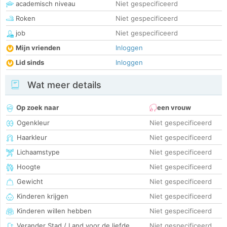
academisch niveau
Niet gespecificeerd
Roken
Niet gespecificeerd
job
Niet gespecificeerd
Mijn vrienden
Inloggen
Lid sinds
Inloggen
Wat meer details
Op zoek naar
een vrouw
Ogenkleur
Niet gespecificeerd
Haarkleur
Niet gespecificeerd
Lichaamstype
Niet gespecificeerd
Hoogte
Niet gespecificeerd
Gewicht
Niet gespecificeerd
Kinderen krijgen
Niet gespecificeerd
Kinderen willen hebben
Niet gespecificeerd
Verander Stad / Land voor de liefde
Niet gespecificeerd