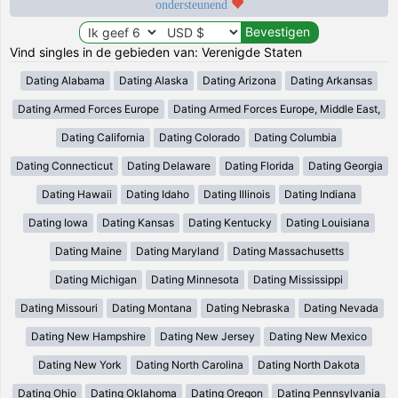
ondersteunend
Vind singles in de gebieden van: Verenigde Staten
Dating Alabama
Dating Alaska
Dating Arizona
Dating Arkansas
Dating Armed Forces Europe
Dating Armed Forces Europe, Middle East,
Dating California
Dating Colorado
Dating Columbia
Dating Connecticut
Dating Delaware
Dating Florida
Dating Georgia
Dating Hawaii
Dating Idaho
Dating Illinois
Dating Indiana
Dating Iowa
Dating Kansas
Dating Kentucky
Dating Louisiana
Dating Maine
Dating Maryland
Dating Massachusetts
Dating Michigan
Dating Minnesota
Dating Mississippi
Dating Missouri
Dating Montana
Dating Nebraska
Dating Nevada
Dating New Hampshire
Dating New Jersey
Dating New Mexico
Dating New York
Dating North Carolina
Dating North Dakota
Dating Ohio
Dating Oklahoma
Dating Oregon
Dating Pennsylvania