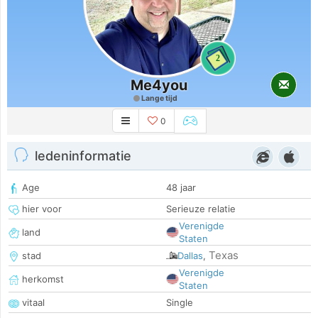
2
Me4you
Lange tijd
0
ledeninformatie
Age
48 jaar
hier voor
Serieuze relatie
Verenigde
land
Staten
Texas
stad
Dallas
,
Verenigde
herkomst
Staten
vitaal
Single