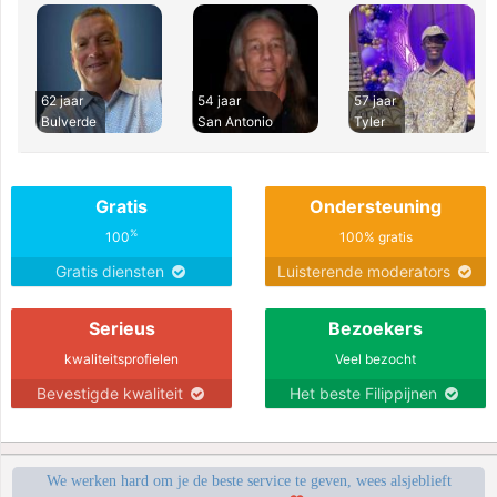
62 jaar
54 jaar
57 jaar
Bulverde
San Antonio
Tyler
Gratis
Ondersteuning
%
100
100% gratis
Gratis diensten
Luisterende moderators
Serieus
Bezoekers
kwaliteitsprofielen
Veel bezocht
Bevestigde kwaliteit
Het beste Filippijnen
We werken hard om je de beste service te geven, wees alsjeblieft