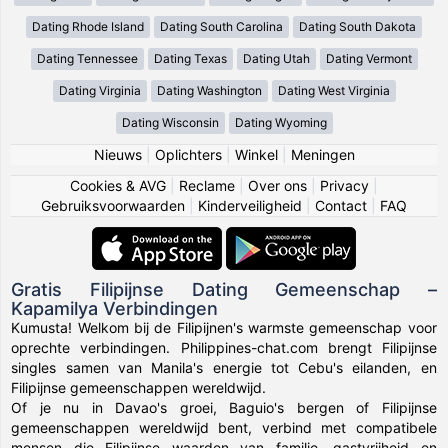
Dating Rhode Island
Dating South Carolina
Dating South Dakota
Dating Tennessee
Dating Texas
Dating Utah
Dating Vermont
Dating Virginia
Dating Washington
Dating West Virginia
Dating Wisconsin
Dating Wyoming
Nieuws
|
Oplichters
|
Winkel
|
Meningen
Cookies & AVG
|
Reclame
|
Over ons
|
Privacy
|
Gebruiksvoorwaarden
|
Kinderveiligheid
|
Contact
|
FAQ
Gratis Filipijnse Dating Gemeenschap –
Kapamilya Verbindingen
Kumusta! Welkom bij de Filipijnen's warmste gemeenschap voor
oprechte verbindingen. Philippines-chat.com brengt Filipijnse
singles samen van Manila's energie tot Cebu's eilanden, en
Filipijnse gemeenschappen wereldwijd.
Of je nu in Davao's groei, Baguio's bergen of Filipijnse
gemeenschappen wereldwijd bent, verbind met compatibele
mensen die Filipijnse waarden van familie, gastvrijheid en