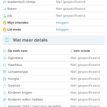
academisch niveau
Niet gespecificeerd
Roken
Niet gespecificeerd
job
Niet gespecificeerd
Mijn vrienden
Inloggen
Lid sinds
Inloggen
Wat meer details
Op zoek naar
een vrouw
Ogenkleur
Niet gespecificeerd
Haarkleur
Niet gespecificeerd
Lichaamstype
Niet gespecificeerd
Hoogte
Niet gespecificeerd
Gewicht
Niet gespecificeerd
Kinderen krijgen
Niet gespecificeerd
Kinderen willen hebben
Niet gespecificeerd
Verander Stad / Land voor de liefde
Niet gespecificeerd