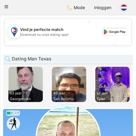
Philippines
Chat
Toggle
Mode
Inloggen
navigation
💖
Vind je perfecte match
💖
Download nu onze dating-app!
💕
💕
Dating Man Texas
63 jaar
40 jaar
57 jaar
Georgetown
San Antonio
Tyler
0.7/1