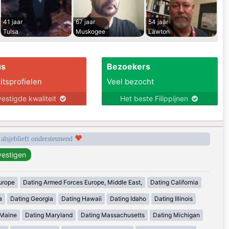
41 jaar
67 jaar
54 jaar
Tulsa
Muskogee
Lawton
us
Bezoekers
itsprofielen
Veel bezocht
estigde kwaliteit
Het beste Filippijnen
 alsjeblieft ondersteunend
urope
Dating Armed Forces Europe, Middle East,
Dating California
a
Dating Georgia
Dating Hawaii
Dating Idaho
Dating Illinois
 Maine
Dating Maryland
Dating Massachusetts
Dating Michigan