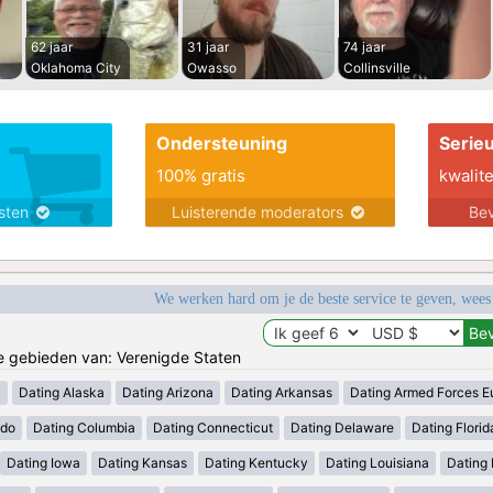
62 jaar
31 jaar
74 jaar
Oklahoma City
Owasso
Collinsville
Ondersteuning
Serie
100% gratis
kwalite
nsten
Luisterende moderators
Bev
We werken hard om je de beste service te geven, wees
de gebieden van: Verenigde Staten
a
Dating Alaska
Dating Arizona
Dating Arkansas
Dating Armed Forces E
ado
Dating Columbia
Dating Connecticut
Dating Delaware
Dating Florid
Dating Iowa
Dating Kansas
Dating Kentucky
Dating Louisiana
Dating