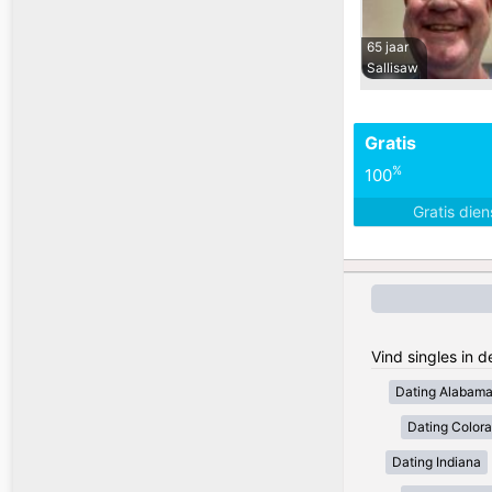
65 jaar
Sallisaw
Gratis
%
100
Gratis die
Vind singles in 
Dating Alabam
Dating Color
Dating Indiana