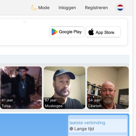
Mode
Inloggen
Registreren
💖
💕
41 jaar
67 jaar
54 jaar
Tulsa
Muskogee
Lawton
laatste verbinding
Lange tijd