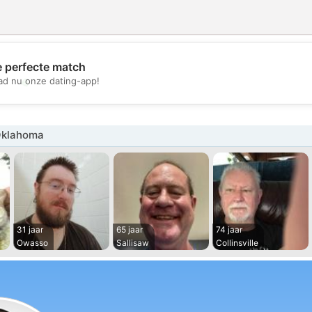
e perfecte match
💖
d nu onze dating-app!
💕
Oklahoma
31 jaar
65 jaar
74 jaar
Owasso
Sallisaw
Collinsville