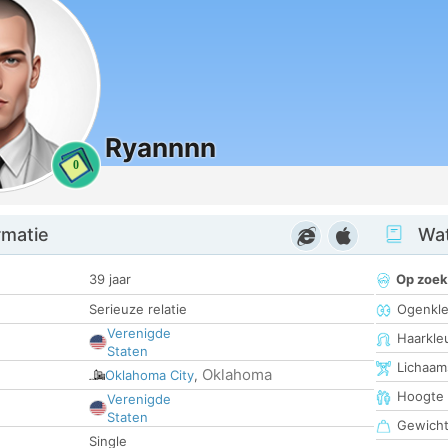
Ryannnn
0
rmatie
Wat
39 jaar
Op zoek
Serieuze relatie
Ogenkle
Verenigde
Haarkle
Staten
Lichaam
Oklahoma
Oklahoma City
,
Hoogte
Verenigde
Staten
Gewich
Single