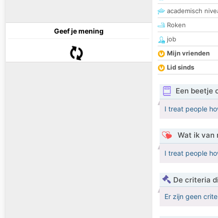
academisch nive
Roken
Geef je mening
job
Mijn vrienden
Lid sinds
Een beetje 
I treat people ho
Wat ik van 
I treat people ho
De criteria
Er zijn geen crit