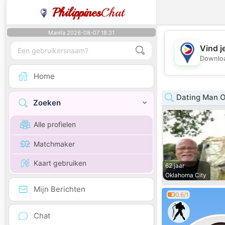
Philippines
Chat
Manila 2026-08-07 18:31
Vind j
Downloa
Home
Dating Man 
Zoeken
Alle profielen
Matchmaker
Kaart gebruiken
62 jaar
Oklahoma City
Mijn Berichten
0.6/1
Chat