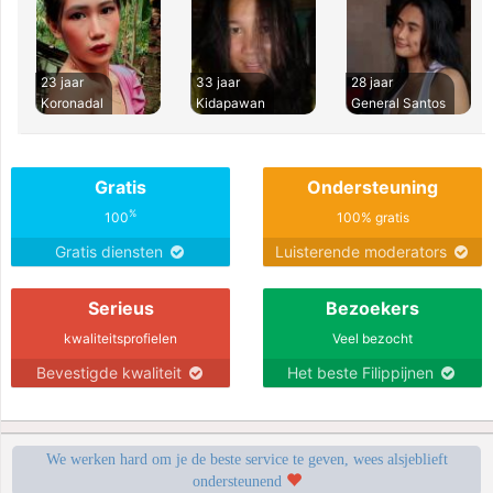
23 jaar
33 jaar
28 jaar
Koronadal
Kidapawan
General Santos
Gratis
Ondersteuning
%
100
100% gratis
Gratis diensten
Luisterende moderators
Serieus
Bezoekers
kwaliteitsprofielen
Veel bezocht
Bevestigde kwaliteit
Het beste Filippijnen
We werken hard om je de beste service te geven, wees alsjeblieft
ondersteunend