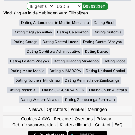
Vind singles in de gebieden van: Filippijnen
Dating Autonomous in Muslim Mindanao
Dating Bicol
Dating Cagayan Valley
Dating Calabarzon
Dating California
Dating Caraga
Dating Central Luzon
Dating Central Visayas
Dating Cordillera Administrative
Dating Davao
Dating Eastern Visayas
Dating Hilagang Mindanao
Dating Ilocos
Dating Metro Manila
Dating MIMAROPA
Dating National Capital
Dating Northern Mindanao
Dating Península de Zamboanga
Dating Region XII
Dating SOCCSKSARGEN
Dating South Australia
Dating Western Visayas
Dating Zamboanga Peninsula
Nieuws
|
Oplichters
|
Winkel
|
Meningen
Cookies & AVG
|
Reclame
|
Over ons
|
Privacy
|
Gebruiksvoorwaarden
|
Kinderveiligheid
|
Contact
|
FAQ