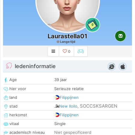
0
Laurastella01
Lange tijd
0
ledeninformatie
Age
39 jaar
hier voor
Serieuze relatie
land
Filippijnen
SOCCSKSARGEN
stad
New Iloilo
,
herkomst
Filippijnen
vitaal
Single
academisch niveau
Niet gespecificeerd