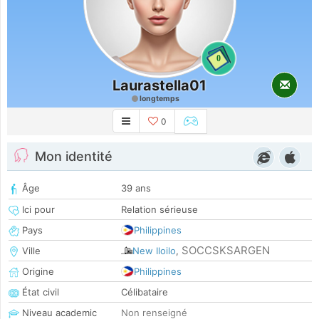
0
Laurastella01
longtemps
0
Mon identité
Âge
39 ans
Ici pour
Relation sérieuse
Pays
Philippines
SOCCSKSARGEN
Ville
New Iloilo
,
Origine
Philippines
État civil
Célibataire
Niveau academic
Non renseigné