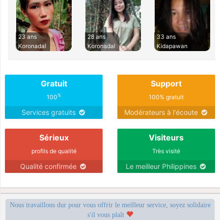
23 ans
28 ans
33 ans
Koronadal
Koronadal
Kidapawan
Gratuit
Support
%
100
100% gratuit
Services gratuits
Modérateurs à l'écoute
Sérieux
Visiteurs
profils de qualité
Très visité
Qualité confirmée
Le meilleur Philippines
Nous travaillons dur pour vous offrir le meilleur service, soyez solidaire
s'il vous plaît