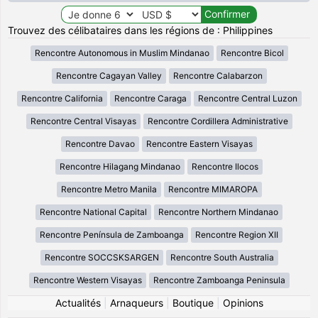
Trouvez des célibataires dans les régions de : Philippines
Rencontre Autonomous in Muslim Mindanao
Rencontre Bicol
Rencontre Cagayan Valley
Rencontre Calabarzon
Rencontre California
Rencontre Caraga
Rencontre Central Luzon
Rencontre Central Visayas
Rencontre Cordillera Administrative
Rencontre Davao
Rencontre Eastern Visayas
Rencontre Hilagang Mindanao
Rencontre Ilocos
Rencontre Metro Manila
Rencontre MIMAROPA
Rencontre National Capital
Rencontre Northern Mindanao
Rencontre Península de Zamboanga
Rencontre Region XII
Rencontre SOCCSKSARGEN
Rencontre South Australia
Rencontre Western Visayas
Rencontre Zamboanga Peninsula
Actualités
|
Arnaqueurs
|
Boutique
|
Opinions