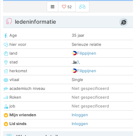
52
ledeninformatie
Age
35 jaar
hier voor
Serieuze relatie
land
Filippijnen
stad
0
,
herkomst
Filippijnen
vitaal
Single
academisch niveau
Niet gespecificeerd
Roken
Niet gespecificeerd
job
Niet gespecificeerd
Mijn vrienden
Inloggen
Lid sinds
Inloggen