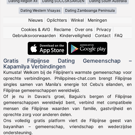
Dating Region XII
Dating SOCCSKSARGEN
Dating South Australia
Dating Western Visayas
Dating Zamboanga Peninsula
Nieuws
|
Oplichters
|
Winkel
|
Meningen
Cookies & AVG
|
Reclame
|
Over ons
|
Privacy
|
Gebruiksvoorwaarden
|
Kinderveiligheid
|
Contact
|
FAQ
Gratis Filipijnse Dating Gemeenschap –
Kapamilya Verbindingen
Kumusta! Welkom bij de Filipijnen's warmste gemeenschap voor
oprechte verbindingen. Philippines-chat.com brengt Filipijnse
singles samen van Manila's energie tot Cebu's eilanden, en
Filipijnse gemeenschappen wereldwijd.
Of je nu in Davao's groei, Baguio's bergen of Filipijnse
gemeenschappen wereldwijd bent, verbind met compatibele
mensen die Filipijnse waarden van familie, gastvrijheid en
oprechte zorg voor anderen delen.
Ons volledig gratis platform viert de Filipijnse geest van
bayanihan – gemeenschap, vriendschap en wederzijdse
ondersteuning.