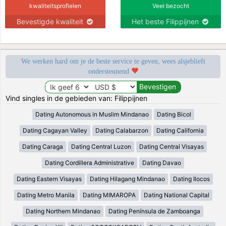
kwaliteitsprofielen
Veel bezocht
Bevestigde kwaliteit
Het beste Filippijnen
We werken hard om je de beste service te geven, wees alsjeblieft
ondersteunend
Vind singles in de gebieden van: Filippijnen
Dating Autonomous in Muslim Mindanao
Dating Bicol
Dating Cagayan Valley
Dating Calabarzon
Dating California
Dating Caraga
Dating Central Luzon
Dating Central Visayas
Dating Cordillera Administrative
Dating Davao
Dating Eastern Visayas
Dating Hilagang Mindanao
Dating Ilocos
Dating Metro Manila
Dating MIMAROPA
Dating National Capital
Dating Northern Mindanao
Dating Península de Zamboanga