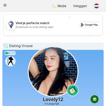
Philippines
Chat
Toggle
Mode
Inloggen
navigation
💖
Vind je perfecte match
💖
Download nu onze dating-app!
💕
💕
Dating Vrouw
0.7/1
5
Lovely12
Lange tijd