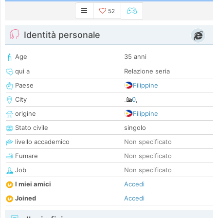
52
Identità personale
Age
35 anni
qui a
Relazione seria
Paese
Filippine
City
0
,
origine
Filippine
Stato civile
singolo
livello accademico
Non specificato
Fumare
Non specificato
Job
Non specificato
I miei amici
Accedi
Joined
Accedi