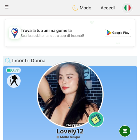
Philippines
Chat
Toggle
Mode
Accedi
navigation
💖
Trova la tua anima gemella
💖
Scarica subito la nostra app di incontri!
💕
💕
Incontri Donna
0.7/1
5
Lovely12
Molto tempo