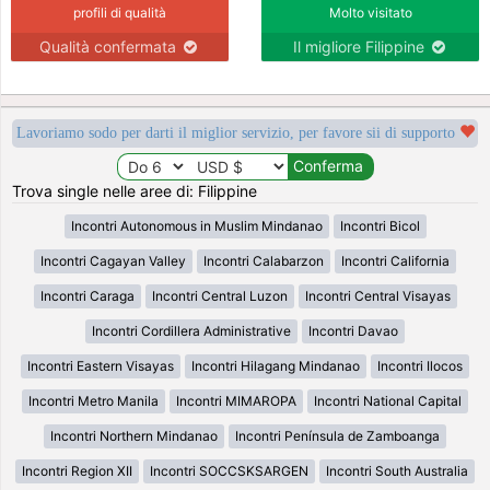
profili di qualità
Molto visitato
Qualità confermata
Il migliore Filippine
Lavoriamo sodo per darti il miglior servizio, per favore sii di supporto
Trova single nelle aree di: Filippine
Incontri Autonomous in Muslim Mindanao
Incontri Bicol
Incontri Cagayan Valley
Incontri Calabarzon
Incontri California
Incontri Caraga
Incontri Central Luzon
Incontri Central Visayas
Incontri Cordillera Administrative
Incontri Davao
Incontri Eastern Visayas
Incontri Hilagang Mindanao
Incontri Ilocos
Incontri Metro Manila
Incontri MIMAROPA
Incontri National Capital
Incontri Northern Mindanao
Incontri Península de Zamboanga
Incontri Region XII
Incontri SOCCSKSARGEN
Incontri South Australia