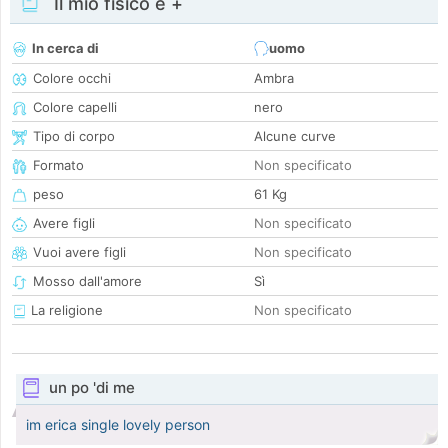
Il mio fisico e +
In cerca di
uomo
Colore occhi
Ambra
Colore capelli
nero
Tipo di corpo
Alcune curve
Formato
Non specificato
peso
61 Kg
Avere figli
Non specificato
Vuoi avere figli
Non specificato
Mosso dall'amore
Sì
La religione
Non specificato
un po 'di me
im erica single lovely person