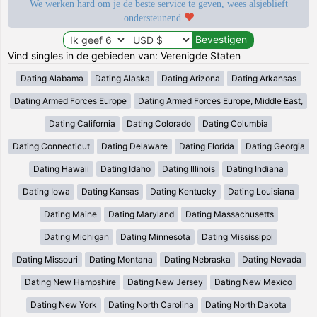
We werken hard om je de beste service te geven, wees alsjeblieft
ondersteunend
Vind singles in de gebieden van: Verenigde Staten
Dating Alabama
Dating Alaska
Dating Arizona
Dating Arkansas
Dating Armed Forces Europe
Dating Armed Forces Europe, Middle East,
Dating California
Dating Colorado
Dating Columbia
Dating Connecticut
Dating Delaware
Dating Florida
Dating Georgia
Dating Hawaii
Dating Idaho
Dating Illinois
Dating Indiana
Dating Iowa
Dating Kansas
Dating Kentucky
Dating Louisiana
Dating Maine
Dating Maryland
Dating Massachusetts
Dating Michigan
Dating Minnesota
Dating Mississippi
Dating Missouri
Dating Montana
Dating Nebraska
Dating Nevada
Dating New Hampshire
Dating New Jersey
Dating New Mexico
Dating New York
Dating North Carolina
Dating North Dakota