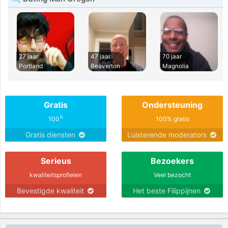
27 jaar
47 jaar
70 jaar
Portland
Beaverton
Magnolia
Gratis
Ondersteuning
%
100
100% gratis
Gratis diensten
Luisterende moderators
Serieus
Bezoekers
kwaliteitsprofielen
Veel bezocht
Bevestigde kwaliteit
Het beste Filippijnen