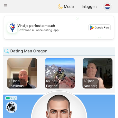
Philippines
Chat
Toggle
Mode
Inloggen
navigation
💖
Vind je perfecte match
💖
Download nu onze dating-app!
💕
💕
Dating Man Oregon
47 jaar
64 jaar
69 jaar
Beaverton
Eugene
Newberg
0.8/1