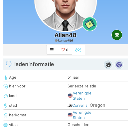
0
Allan48
Lange tijd
0
ledeninformatie
Age
51 jaar
hier voor
Serieuze relatie
Verenigde
land
Staten
Oregon
stad
Corvallis
,
Verenigde
herkomst
Staten
vitaal
Gescheiden