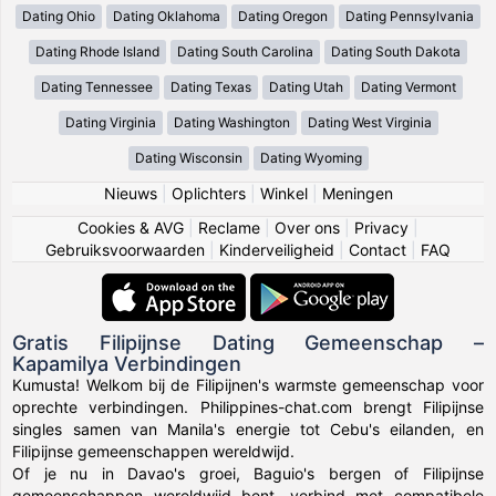
Dating Ohio
Dating Oklahoma
Dating Oregon
Dating Pennsylvania
Dating Rhode Island
Dating South Carolina
Dating South Dakota
Dating Tennessee
Dating Texas
Dating Utah
Dating Vermont
Dating Virginia
Dating Washington
Dating West Virginia
Dating Wisconsin
Dating Wyoming
Nieuws
|
Oplichters
|
Winkel
|
Meningen
Cookies & AVG
|
Reclame
|
Over ons
|
Privacy
|
Gebruiksvoorwaarden
|
Kinderveiligheid
|
Contact
|
FAQ
Gratis Filipijnse Dating Gemeenschap –
Kapamilya Verbindingen
Kumusta! Welkom bij de Filipijnen's warmste gemeenschap voor
oprechte verbindingen. Philippines-chat.com brengt Filipijnse
singles samen van Manila's energie tot Cebu's eilanden, en
Filipijnse gemeenschappen wereldwijd.
Of je nu in Davao's groei, Baguio's bergen of Filipijnse
gemeenschappen wereldwijd bent, verbind met compatibele