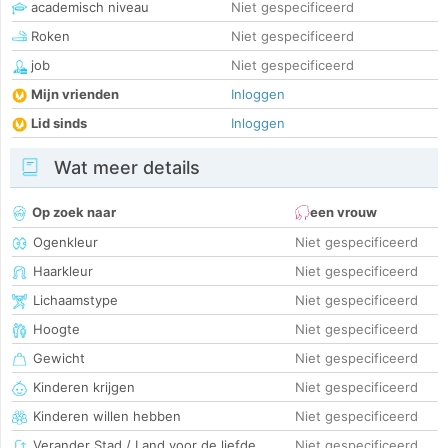
academisch niveau
Niet gespecificeerd
Roken
Niet gespecificeerd
job
Niet gespecificeerd
Mijn vrienden
Inloggen
Lid sinds
Inloggen
Wat meer details
Op zoek naar
een vrouw
Ogenkleur
Niet gespecificeerd
Haarkleur
Niet gespecificeerd
Lichaamstype
Niet gespecificeerd
Hoogte
Niet gespecificeerd
Gewicht
Niet gespecificeerd
Kinderen krijgen
Niet gespecificeerd
Kinderen willen hebben
Niet gespecificeerd
Verander Stad / Land voor de liefde
Niet gespecificeerd