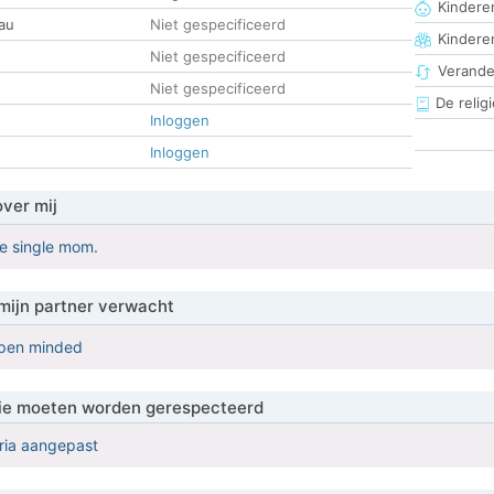
Kinderen
au
Niet gespecificeerd
Kindere
Niet gespecificeerd
Verander
Niet gespecificeerd
De religi
Inloggen
Inloggen
over mij
ce single mom.
mijn partner verwacht
open minded
 die moeten worden gerespecteerd
eria aangepast