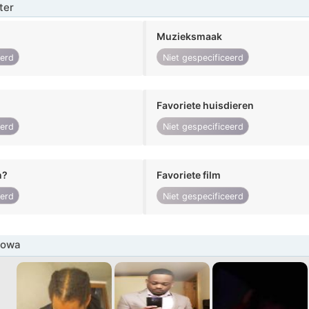
ter
Muzieksmaak
eerd
Niet gespecificeerd
Favoriete huisdieren
eerd
Niet gespecificeerd
n?
Favoriete film
eerd
Niet gespecificeerd
Iowa