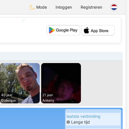
Mode
Inloggen
Registreren
💖
💕
40 jaar
21 jaar
Dubuque
Ankeny
laatste verbinding
Lange tijd