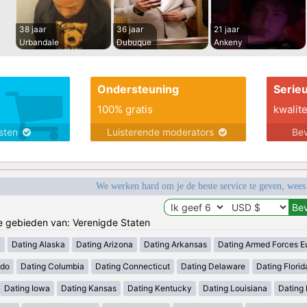
38 jaar
36 jaar
21 jaar
Urbandale
Dubuque
Ankeny
Ondersteuning
Serie
100% gratis
kwalite
nsten
Luisterende moderators
Bev
We werken hard om je de beste service te geven, wees
de gebieden van: Verenigde Staten
a
Dating Alaska
Dating Arizona
Dating Arkansas
Dating Armed Forces E
ado
Dating Columbia
Dating Connecticut
Dating Delaware
Dating Florid
Dating Iowa
Dating Kansas
Dating Kentucky
Dating Louisiana
Dating