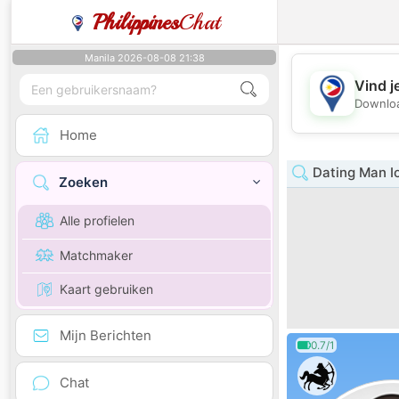
Philippines
Chat
Manila 2026-08-08 21:38
Vind j
Downloa
Home
Dating Man I
Zoeken
Alle profielen
Matchmaker
Kaart gebruiken
Mijn Berichten
0.7/1
Chat