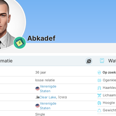
Abkadef
0
rmatie
Wat
36 jaar
Op zoek
losse relatie
Ogenkle
Verenigde
Haarkle
Staten
Lichaam
Iowa
Clear Lake
,
Hoogte
Verenigde
Staten
Gewich
Single