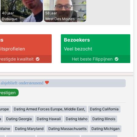
40 jaar
58 jaar
Dubuque
West Des Moines
us
Bezoekers
itsprofielen
Veel bezocht
estigde kwaliteit
Het beste Filippijnen
 alsjeblieft ondersteunend
urope
Dating Armed Forces Europe, Middle East,
Dating California
a
Dating Georgia
Dating Hawaii
Dating Idaho
Dating Illinois
 Maine
Dating Maryland
Dating Massachusetts
Dating Michigan