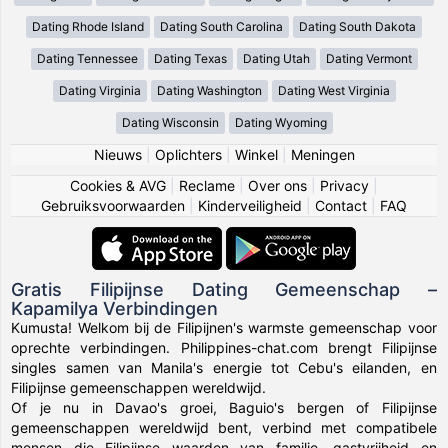
Dating Rhode Island
Dating South Carolina
Dating South Dakota
Dating Tennessee
Dating Texas
Dating Utah
Dating Vermont
Dating Virginia
Dating Washington
Dating West Virginia
Dating Wisconsin
Dating Wyoming
Nieuws
|
Oplichters
|
Winkel
|
Meningen
Cookies & AVG
|
Reclame
|
Over ons
|
Privacy
|
Gebruiksvoorwaarden
|
Kinderveiligheid
|
Contact
|
FAQ
Gratis Filipijnse Dating Gemeenschap –
Kapamilya Verbindingen
Kumusta! Welkom bij de Filipijnen's warmste gemeenschap voor
oprechte verbindingen. Philippines-chat.com brengt Filipijnse
singles samen van Manila's energie tot Cebu's eilanden, en
Filipijnse gemeenschappen wereldwijd.
Of je nu in Davao's groei, Baguio's bergen of Filipijnse
gemeenschappen wereldwijd bent, verbind met compatibele
mensen die Filipijnse waarden van familie, gastvrijheid en