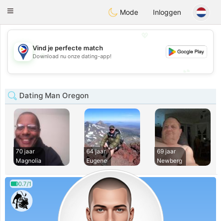
Philippines
Chat
Toggle
Mode
Inloggen
navigation
💖
Vind je perfecte match
💖
Download nu onze dating-app!
💕
💕
Dating Man Oregon
70 jaar
64 jaar
69 jaar
Magnolia
Eugene
Newberg
0.7/1