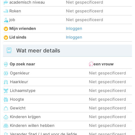
academisch niveau
Niet gespecificeerd
Roken
Niet gespecificeerd
job
Niet gespecificeerd
Mijn vrienden
Inloggen
Lid sinds
Inloggen
Wat meer details
Op zoek naar
een vrouw
Ogenkleur
Niet gespecificeerd
Haarkleur
Niet gespecificeerd
Lichaamstype
Niet gespecificeerd
Hoogte
Niet gespecificeerd
Gewicht
Niet gespecificeerd
Kinderen krijgen
Niet gespecificeerd
Kinderen willen hebben
Niet gespecificeerd
Verander Stad / Land voor de liefde
Niet gespecificeerd