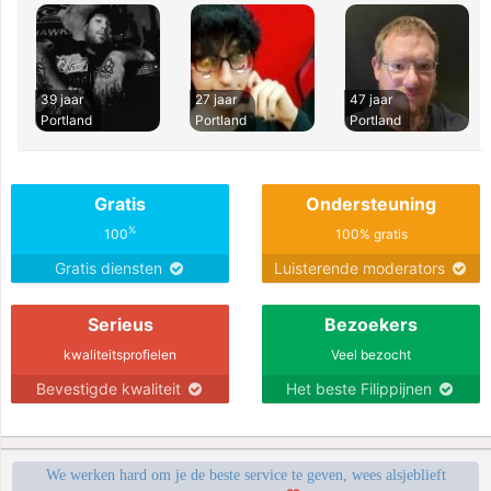
39 jaar
27 jaar
47 jaar
Portland
Portland
Portland
Gratis
Ondersteuning
%
100
100% gratis
Gratis diensten
Luisterende moderators
Serieus
Bezoekers
kwaliteitsprofielen
Veel bezocht
Bevestigde kwaliteit
Het beste Filippijnen
We werken hard om je de beste service te geven, wees alsjeblieft