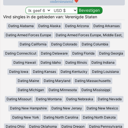
ondersteunend
Vind singles in de gebieden van: Verenigde Staten
Dating Alabama
Dating Alaska
Dating Arizona
Dating Arkansas
Dating Armed Forces Europe
Dating Armed Forces Europe, Middle East,
Dating California
Dating Colorado
Dating Columbia
Dating Connecticut
Dating Delaware
Dating Florida
Dating Georgia
Dating Hawaii
Dating Idaho
Dating Illinois
Dating Indiana
Dating Iowa
Dating Kansas
Dating Kentucky
Dating Louisiana
Dating Maine
Dating Maryland
Dating Massachusetts
Dating Michigan
Dating Minnesota
Dating Mississippi
Dating Missouri
Dating Montana
Dating Nebraska
Dating Nevada
Dating New Hampshire
Dating New Jersey
Dating New Mexico
Dating New York
Dating North Carolina
Dating North Dakota
Dating Ohio
Dating Oklahoma
Dating Oregon
Dating Pennsylvania