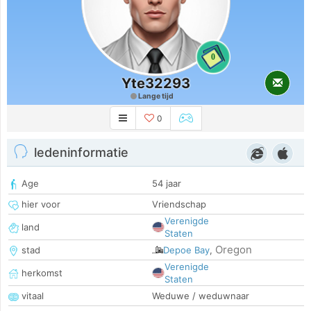
0
Yte32293
Lange tijd
0
ledeninformatie
Age
54 jaar
hier voor
Vriendschap
Verenigde
land
Staten
Oregon
stad
Depoe Bay
,
Verenigde
herkomst
Staten
vitaal
Weduwe / weduwnaar