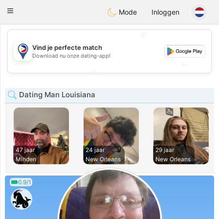
Philippines
Chat
Toggle
Mode
Inloggen
navigation
💖
💖
Vind je perfecte match
Download nu onze dating-app!
💕
💕
Dating Man Louisiana
47 jaar
24 jaar
29 jaar
Minden
New Orleans
New Orleans
0.9/1