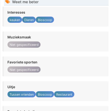
Weet me beter
Interesses
keuken
Dieren
Bioscoop
Muzieksmaak
Niet gespecificeerd
Favoriete sporten
Niet gespecificeerd
Uitje
Tussen vrienden
Bioscoop
Restaurant