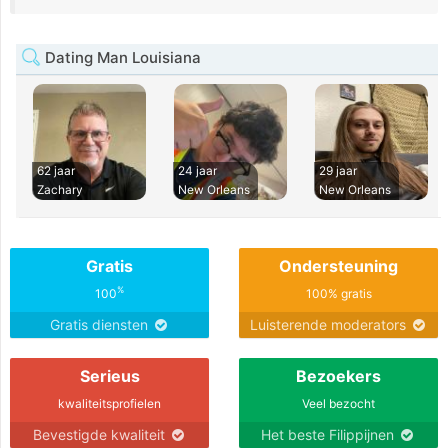
Dating Man Louisiana
62 jaar
24 jaar
29 jaar
Zachary
New Orleans
New Orleans
Gratis
Ondersteuning
%
100
100% gratis
Gratis diensten
Luisterende moderators
Serieus
Bezoekers
kwaliteitsprofielen
Veel bezocht
Bevestigde kwaliteit
Het beste Filippijnen