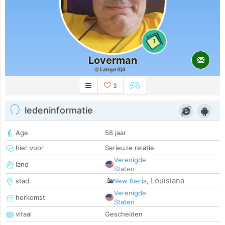
1
Loverman
Lange tijd
3
ledeninformatie
Age
58 jaar
hier voor
Serieuze relatie
Verenigde
land
Staten
Louisiana
stad
New Iberia
,
Verenigde
herkomst
Staten
vitaal
Gescheiden