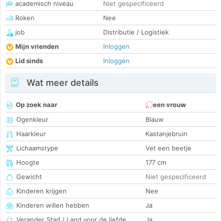
academisch niveau
Niet gespecificeerd
Roken
Nee
job
Distributie / Logistiek
Mijn vrienden
Inloggen
Lid sinds
Inloggen
Wat meer details
Op zoek naar
een vrouw
Ogenkleur
Blauw
Haarkleur
Kastanjebruin
Lichaamstype
Vet een beetje
Hoogte
177 cm
Gewicht
Niet gespecificeerd
Kinderen krijgen
Nee
Kinderen willen hebben
Ja
Verander Stad / Land voor de liefde
Ja