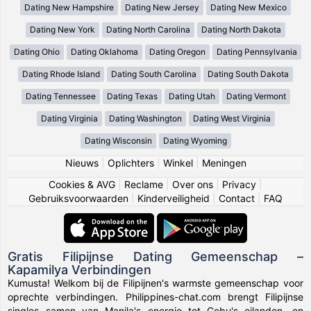
Dating New Hampshire
Dating New Jersey
Dating New Mexico
Dating New York
Dating North Carolina
Dating North Dakota
Dating Ohio
Dating Oklahoma
Dating Oregon
Dating Pennsylvania
Dating Rhode Island
Dating South Carolina
Dating South Dakota
Dating Tennessee
Dating Texas
Dating Utah
Dating Vermont
Dating Virginia
Dating Washington
Dating West Virginia
Dating Wisconsin
Dating Wyoming
Nieuws
|
Oplichters
|
Winkel
|
Meningen
Cookies & AVG
|
Reclame
|
Over ons
|
Privacy
|
Gebruiksvoorwaarden
|
Kinderveiligheid
|
Contact
|
FAQ
Gratis Filipijnse Dating Gemeenschap –
Kapamilya Verbindingen
Kumusta! Welkom bij de Filipijnen's warmste gemeenschap voor
oprechte verbindingen. Philippines-chat.com brengt Filipijnse
singles samen van Manila's energie tot Cebu's eilanden, en