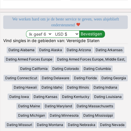
We werken hard om je de beste service te geven, wees alsjeblieft
ondersteunend
Vind singles in de gebieden van: Verenigde Staten
Dating Alabama
Dating Alaska
Dating Arizona
Dating Arkansas
Dating Armed Forces Europe
Dating Armed Forces Europe, Middle East,
Dating California
Dating Colorado
Dating Columbia
Dating Connecticut
Dating Delaware
Dating Florida
Dating Georgia
Dating Hawaii
Dating Idaho
Dating Illinois
Dating Indiana
Dating Iowa
Dating Kansas
Dating Kentucky
Dating Louisiana
Dating Maine
Dating Maryland
Dating Massachusetts
Dating Michigan
Dating Minnesota
Dating Mississippi
Dating Missouri
Dating Montana
Dating Nebraska
Dating Nevada