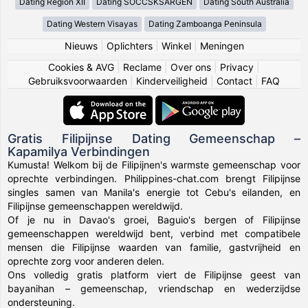
Dating Region XII
Dating SOCCSKSARGEN
Dating South Australia
Dating Western Visayas
Dating Zamboanga Peninsula
Nieuws
|
Oplichters
|
Winkel
|
Meningen
Cookies & AVG
|
Reclame
|
Over ons
|
Privacy
|
Gebruiksvoorwaarden
|
Kinderveiligheid
|
Contact
|
FAQ
Gratis Filipijnse Dating Gemeenschap –
Kapamilya Verbindingen
Kumusta! Welkom bij de Filipijnen's warmste gemeenschap voor
oprechte verbindingen. Philippines-chat.com brengt Filipijnse
singles samen van Manila's energie tot Cebu's eilanden, en
Filipijnse gemeenschappen wereldwijd.
Of je nu in Davao's groei, Baguio's bergen of Filipijnse
gemeenschappen wereldwijd bent, verbind met compatibele
mensen die Filipijnse waarden van familie, gastvrijheid en
oprechte zorg voor anderen delen.
Ons volledig gratis platform viert de Filipijnse geest van
bayanihan – gemeenschap, vriendschap en wederzijdse
ondersteuning.