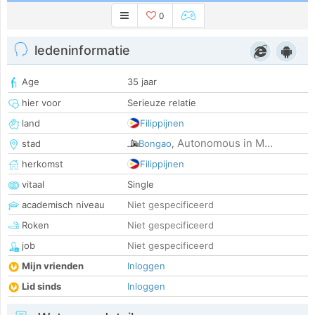
0
ledeninformatie
Age
35 jaar
hier voor
Serieuze relatie
land
Filippijnen
Autonomous in M...
stad
Bongao
,
herkomst
Filippijnen
vitaal
Single
academisch niveau
Niet gespecificeerd
Roken
Niet gespecificeerd
job
Niet gespecificeerd
Mijn vrienden
Inloggen
Lid sinds
Inloggen