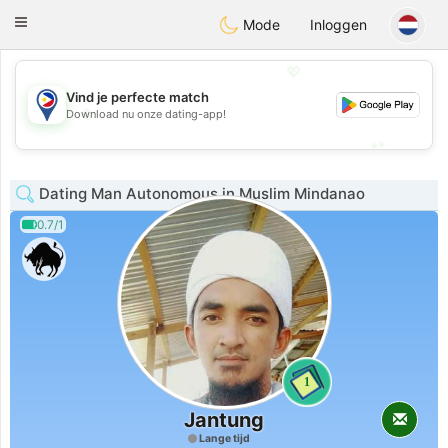
Philippines
Chat
Toggle
Mode
Inloggen
navigation
💖
Vind je perfecte match
💖
Download nu onze dating-app!
💕
💕
Dating Man Autonomous in Muslim Mindanao
0.7/1
1
Jantung
Lange tijd