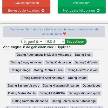
kwaliteitsprofielen
Veel bezocht
Bevestigde kwaliteit
Het beste Filippijnen
We werken hard om je de beste service te geven, wees alsjeblieft
ondersteunend
Vind singles in de gebieden van: Filippijnen
Dating Autonomous in Muslim Mindanao
Dating Bicol
Dating Cagayan Valley
Dating Calabarzon
Dating California
Dating Caraga
Dating Central Luzon
Dating Central Visayas
Dating Cordillera Administrative
Dating Davao
Dating Eastern Visayas
Dating Hilagang Mindanao
Dating Ilocos
Dating Metro Manila
Dating MIMAROPA
Dating National Capital
Dating Northern Mindanao
Dating Península de Zamboanga