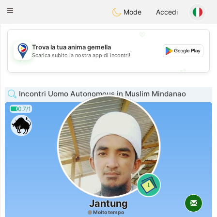
Philippines
Chat
Toggle
Mode
Accedi
navigation
💖
Trova la tua anima gemella
💖
Scarica subito la nostra app di incontri!
💕
💕
Incontri Uomo Autonomous in Muslim Mindanao
0.7/1
1
Jantung
Molto tempo