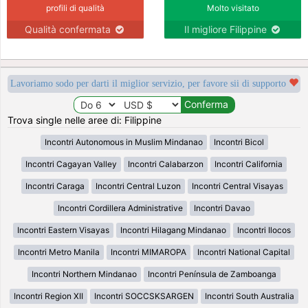
profili di qualità
Molto visitato
Qualità confermata
Il migliore Filippine
Lavoriamo sodo per darti il miglior servizio, per favore sii di supporto
Trova single nelle aree di: Filippine
Incontri Autonomous in Muslim Mindanao
Incontri Bicol
Incontri Cagayan Valley
Incontri Calabarzon
Incontri California
Incontri Caraga
Incontri Central Luzon
Incontri Central Visayas
Incontri Cordillera Administrative
Incontri Davao
Incontri Eastern Visayas
Incontri Hilagang Mindanao
Incontri Ilocos
Incontri Metro Manila
Incontri MIMAROPA
Incontri National Capital
Incontri Northern Mindanao
Incontri Península de Zamboanga
Incontri Region XII
Incontri SOCCSKSARGEN
Incontri South Australia