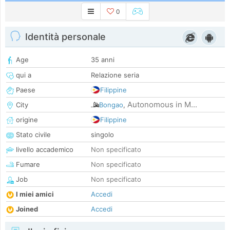
0
Identità personale
Age
35 anni
qui a
Relazione seria
Paese
Filippine
Autonomous in M...
City
Bongao
,
origine
Filippine
Stato civile
singolo
livello accademico
Non specificato
Fumare
Non specificato
Job
Non specificato
I miei amici
Accedi
Joined
Accedi