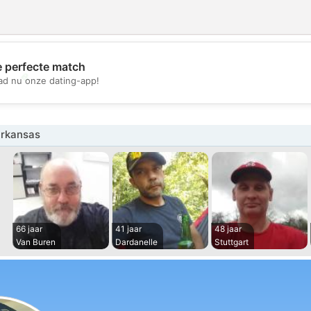
e perfecte match
💖
d nu onze dating-app!
💕
rkansas
66 jaar
41 jaar
48 jaar
Van Buren
Dardanelle
Stuttgart