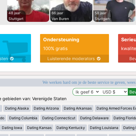
48 jaar
66 jaar
58 jaar
Stuttgart
Van Buren
Stuttgart
Ondersteuning
Serie
100% gratis
kwalite
nsten
Luisterende moderators
Bev
We werken hard om je de beste service te geven, wees
de gebieden van: Verenigde Staten
a
Dating Alaska
Dating Arizona
Dating Arkansas
Dating Armed Forces E
ado
Dating Columbia
Dating Connecticut
Dating Delaware
Dating Florid
Dating Iowa
Dating Kansas
Dating Kentucky
Dating Louisiana
Dating