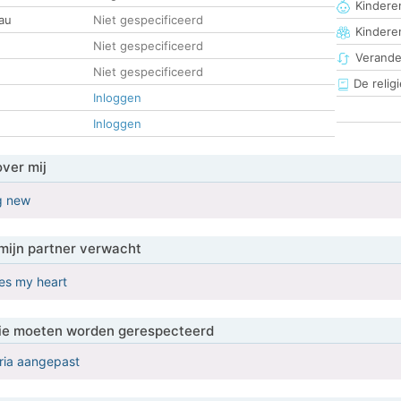
Kinderen
au
Niet gespecificeerd
Kindere
Niet gespecificeerd
Verander
Niet gespecificeerd
De religi
Inloggen
Inloggen
over mij
g new
mijn partner verwacht
es my heart
 die moeten worden gerespecteerd
eria aangepast