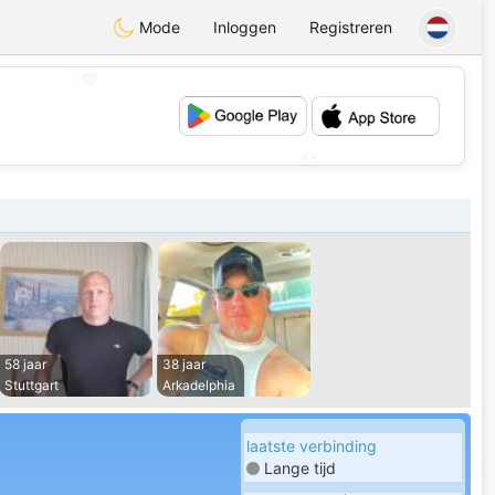
Mode
Inloggen
Registreren
💖
💕
58 jaar
38 jaar
Stuttgart
Arkadelphia
laatste verbinding
Lange tijd