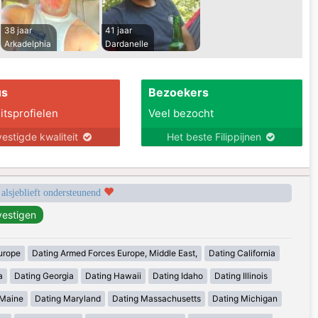
38 jaar
41 jaar
Arkadelphia
Dardanelle
us
Bezoekers
itsprofielen
Veel bezocht
estigde kwaliteit
Het beste Filippijnen
 alsjeblieft ondersteunend
urope
Dating Armed Forces Europe, Middle East,
Dating California
a
Dating Georgia
Dating Hawaii
Dating Idaho
Dating Illinois
 Maine
Dating Maryland
Dating Massachusetts
Dating Michigan