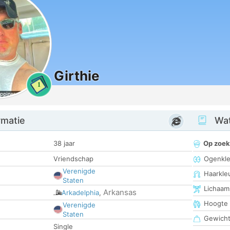
Girthie
1
rmatie
Wat
38 jaar
Op zoek
Vriendschap
Ogenkle
Verenigde
Haarkle
Staten
Lichaam
Arkansas
Arkadelphia
,
Hoogte
Verenigde
Staten
Gewich
Single