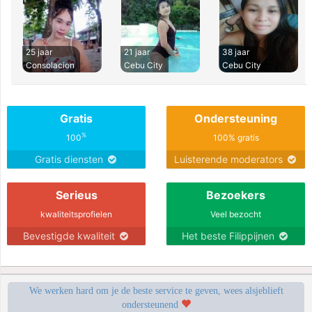
25 jaar
21 jaar
38 jaar
Consolacion
Cebu City
Cebu City
Gratis
Ondersteuning
%
100
100% gratis
Gratis diensten
Luisterende moderators
Serieus
Bezoekers
kwaliteitsprofielen
Veel bezocht
Bevestigde kwaliteit
Het beste Filippijnen
We werken hard om je de beste service te geven, wees alsjeblieft
ondersteunend