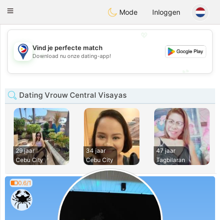
Philippines
Chat
Toggle
Mode
Inloggen
navigation
💖
Vind je perfecte match
💖
Download nu onze dating-app!
💕
💕
Dating Vrouw Central Visayas
29 jaar
34 jaar
47 jaar
Cebu City
Cebu City
Tagbilaran
0.6/1