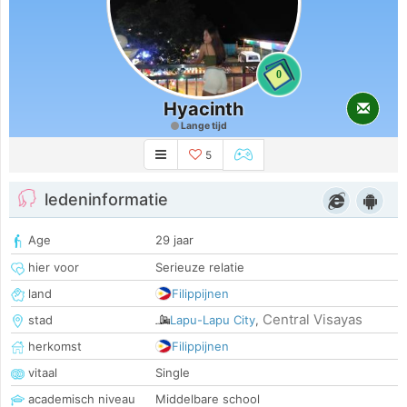
0
Hyacinth
Lange tijd
5
ledeninformatie
Age
29 jaar
hier voor
Serieuze relatie
land
Filippijnen
Central Visayas
stad
Lapu-Lapu City
,
herkomst
Filippijnen
vitaal
Single
academisch niveau
Middelbare school