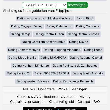
Vind singles in de gebieden van: Filippijnen
Dating Autonomous in Muslim Mindanao
Dating Bicol
Dating Cagayan Valley
Dating Calabarzon
Dating California
Dating Caraga
Dating Central Luzon
Dating Central Visayas
Dating Cordillera Administrative
Dating Davao
Dating Eastern Visayas
Dating Hilagang Mindanao
Dating Ilocos
Dating Metro Manila
Dating MIMAROPA
Dating National Capital
Dating Northern Mindanao
Dating Península de Zamboanga
Dating Region XII
Dating SOCCSKSARGEN
Dating South Australia
Dating Western Visayas
Dating Zamboanga Peninsula
Nieuws
|
Oplichters
|
Winkel
|
Meningen
Cookies & AVG
|
Reclame
|
Over ons
|
Privacy
|
Gebruiksvoorwaarden
|
Kinderveiligheid
|
Contact
|
FAQ