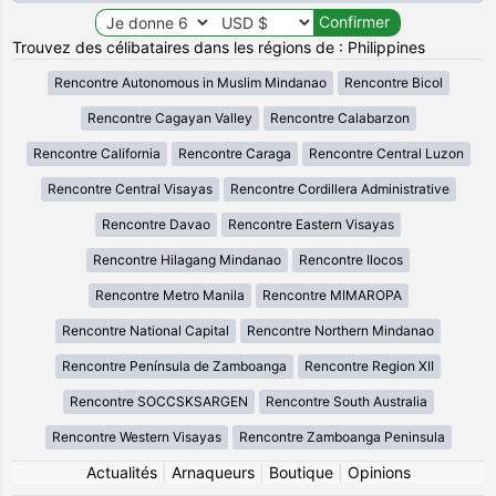
Trouvez des célibataires dans les régions de : Philippines
Rencontre Autonomous in Muslim Mindanao
Rencontre Bicol
Rencontre Cagayan Valley
Rencontre Calabarzon
Rencontre California
Rencontre Caraga
Rencontre Central Luzon
Rencontre Central Visayas
Rencontre Cordillera Administrative
Rencontre Davao
Rencontre Eastern Visayas
Rencontre Hilagang Mindanao
Rencontre Ilocos
Rencontre Metro Manila
Rencontre MIMAROPA
Rencontre National Capital
Rencontre Northern Mindanao
Rencontre Península de Zamboanga
Rencontre Region XII
Rencontre SOCCSKSARGEN
Rencontre South Australia
Rencontre Western Visayas
Rencontre Zamboanga Peninsula
Actualités
|
Arnaqueurs
|
Boutique
|
Opinions