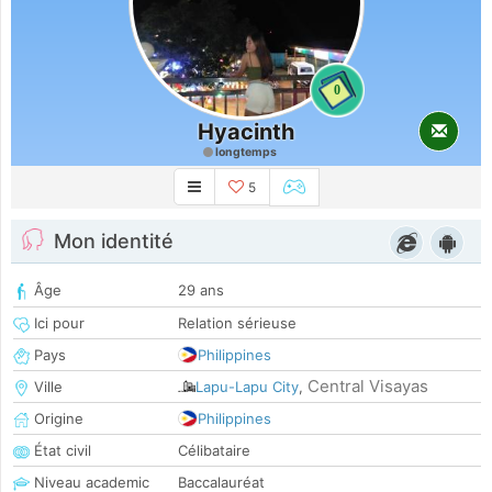
0
Hyacinth
longtemps
5
Mon identité
Âge
29 ans
Ici pour
Relation sérieuse
Pays
Philippines
Central Visayas
Ville
Lapu-Lapu City
,
Origine
Philippines
État civil
Célibataire
Niveau academic
Baccalauréat