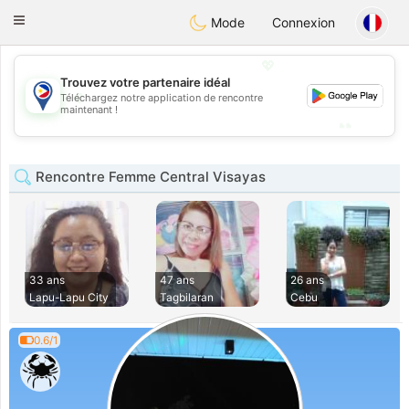
Philippines
Chat
Toggle
Mode
Connexion
navigation
💖
Trouvez votre partenaire idéal
💖
Téléchargez notre application de rencontre
maintenant !
💕
💕
Rencontre Femme Central Visayas
33 ans
47 ans
26 ans
Lapu-Lapu City
Tagbilaran
Cebu
0.6/1