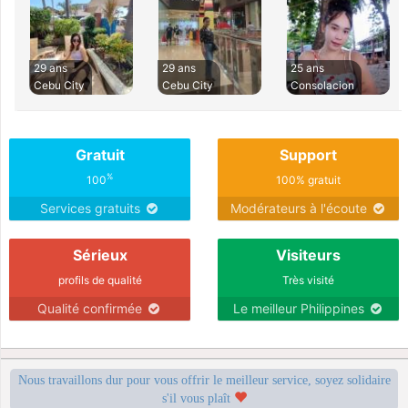
29 ans
29 ans
25 ans
Cebu City
Cebu City
Consolacion
Gratuit
Support
%
100
100% gratuit
Services gratuits
Modérateurs à l'écoute
Sérieux
Visiteurs
profils de qualité
Très visité
Qualité confirmée
Le meilleur Philippines
Nous travaillons dur pour vous offrir le meilleur service, soyez solidaire
s'il vous plaît