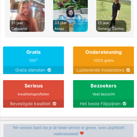
31 jaar
33 jaar
25 jaar
Cebuano
Amas
General Santos
Gratis
Ondersteuning
%
100
100% gratis
Gratis diensten
Luisterende moderators
Serieus
Bezoekers
kwaliteitsprofielen
Veel bezocht
Bevestigde kwaliteit
Het beste Filippijnen
We werken hard om je de beste service te geven, wees alsjeblieft
ondersteunend