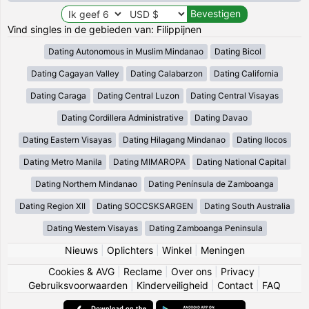
Vind singles in de gebieden van: Filippijnen
Dating Autonomous in Muslim Mindanao
Dating Bicol
Dating Cagayan Valley
Dating Calabarzon
Dating California
Dating Caraga
Dating Central Luzon
Dating Central Visayas
Dating Cordillera Administrative
Dating Davao
Dating Eastern Visayas
Dating Hilagang Mindanao
Dating Ilocos
Dating Metro Manila
Dating MIMAROPA
Dating National Capital
Dating Northern Mindanao
Dating Península de Zamboanga
Dating Region XII
Dating SOCCSKSARGEN
Dating South Australia
Dating Western Visayas
Dating Zamboanga Peninsula
Nieuws
|
Oplichters
|
Winkel
|
Meningen
Cookies & AVG
|
Reclame
|
Over ons
|
Privacy
|
Gebruiksvoorwaarden
|
Kinderveiligheid
|
Contact
|
FAQ