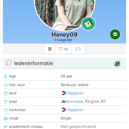
0
Haney09
Lange tijd
14
ledeninformatie
Age
28 jaar
hier voor
Serieuze relatie
land
Filippijnen
Region XII
stad
Koronadal
,
herkomst
Filippijnen
vitaal
Single
academisch niveau
Niet gespecificeerd