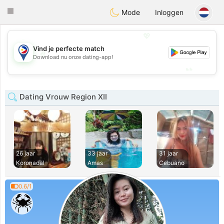
Philippines
Chat
Toggle
Mode
Inloggen
navigation
💖
Vind je perfecte match
💖
Download nu onze dating-app!
💕
💕
Dating Vrouw Region XII
26 jaar
33 jaar
31 jaar
Koronadal
Amas
Cebuano
0.6/1