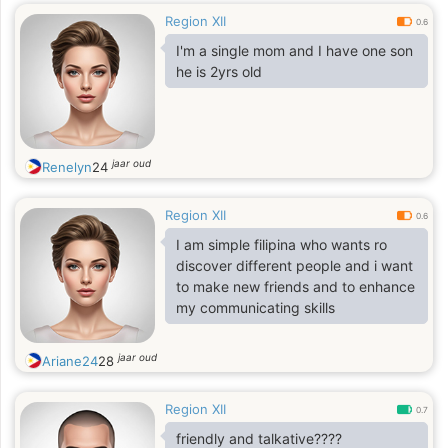
Region XII
0.6
I'm a single mom and I have one son
he is 2yrs old
jaar oud
Renelyn
24
Region XII
0.6
I am simple filipina who wants ro
discover different people and i want
to make new friends and to enhance
my communicating skills
jaar oud
Ariane24
28
Region XII
0.7
friendly and talkative????