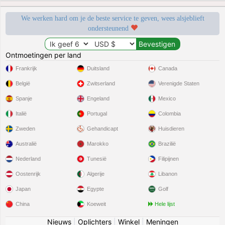
We werken hard om je de beste service te geven, wees alsjeblieft
ondersteunend
Ontmoetingen per land
Frankrijk
Duitsland
Canada
België
Zwitserland
Verenigde Staten
Spanje
Engeland
Mexico
Italië
Portugal
Colombia
Zweden
Gehandicapt
Huisdieren
Australië
Marokko
Brazilië
Nederland
Tunesië
Filipijnen
Oostenrijk
Algerije
Libanon
Japan
Egypte
Golf
China
Koeweit
Hele lijst
Nieuws
|
Oplichters
|
Winkel
|
Meningen