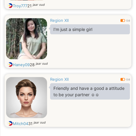
jaar oud
Troy777
21
Region XII
0.6
I'm just a simple girl
jaar oud
Haney09
28
Region XII
0.6
Friendly and have a good a attitude
to be your partner ☺️☺️
jaar oud
Mitch04
31