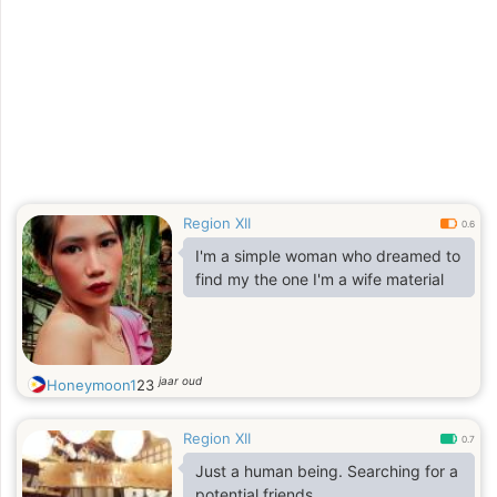
Region XII
0.6
I'm a simple woman who dreamed to
find my the one I'm a wife material
jaar oud
Honeymoon1
23
Region XII
0.7
Just a human being. Searching for a
potential friends