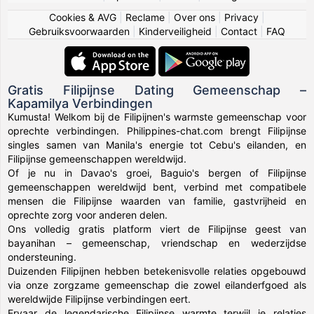
Cookies & AVG
|
Reclame
|
Over ons
|
Privacy
|
Gebruiksvoorwaarden
|
Kinderveiligheid
|
Contact
|
FAQ
Gratis Filipijnse Dating Gemeenschap –
Kapamilya Verbindingen
Kumusta! Welkom bij de Filipijnen's warmste gemeenschap voor
oprechte verbindingen. Philippines-chat.com brengt Filipijnse
singles samen van Manila's energie tot Cebu's eilanden, en
Filipijnse gemeenschappen wereldwijd.
Of je nu in Davao's groei, Baguio's bergen of Filipijnse
gemeenschappen wereldwijd bent, verbind met compatibele
mensen die Filipijnse waarden van familie, gastvrijheid en
oprechte zorg voor anderen delen.
Ons volledig gratis platform viert de Filipijnse geest van
bayanihan – gemeenschap, vriendschap en wederzijdse
ondersteuning.
Duizenden Filipijnen hebben betekenisvolle relaties opgebouwd
via onze zorgzame gemeenschap die zowel eilanderfgoed als
wereldwijde Filipijnse verbindingen eert.
Ervaar de legendarische Filipijnse warmte terwijl je relaties