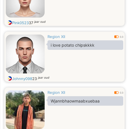
jaar oud
Pink0523
37
Region XII
0.3
i love potato chipskkkk
jaar oud
Johnny098
23
Region XII
0.3
Wjannbhaowmaabxuebaa