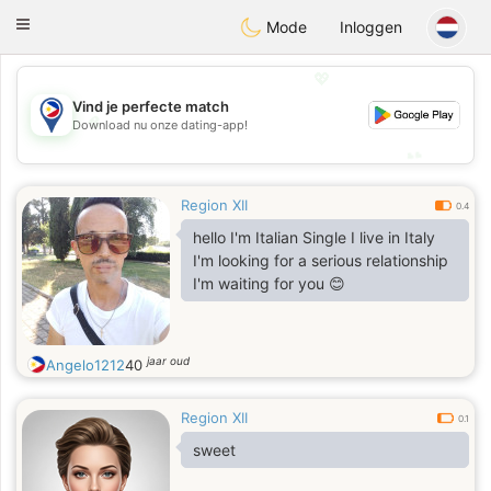
Philippines
Chat
Toggle
Mode
Inloggen
navigation
💖
Vind je perfecte match
💖
Download nu onze dating-app!
💕
💕
Region XII
0.4
hello I'm Italian Single I live in Italy
I'm looking for a serious relationship
I'm waiting for you 😊
jaar oud
Angelo1212
40
Region XII
0.1
sweet