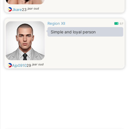
jaar oud
Jkare
23
Region XII
0.7
Simple and loyal person
jaar oud
Ajp0910
29