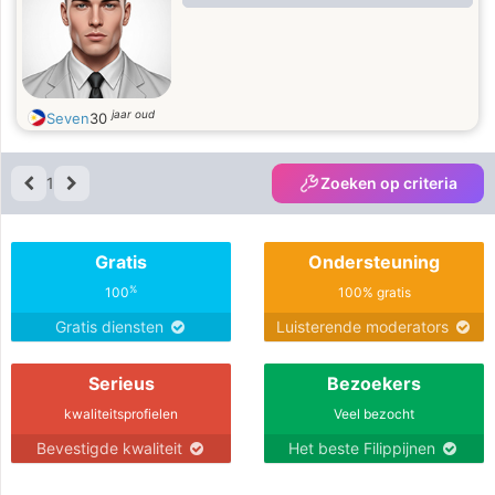
jaar oud
Seven
30
1
Zoeken op criteria
Gratis
Ondersteuning
%
100
100% gratis
Gratis diensten
Luisterende moderators
Serieus
Bezoekers
kwaliteitsprofielen
Veel bezocht
Bevestigde kwaliteit
Het beste Filippijnen