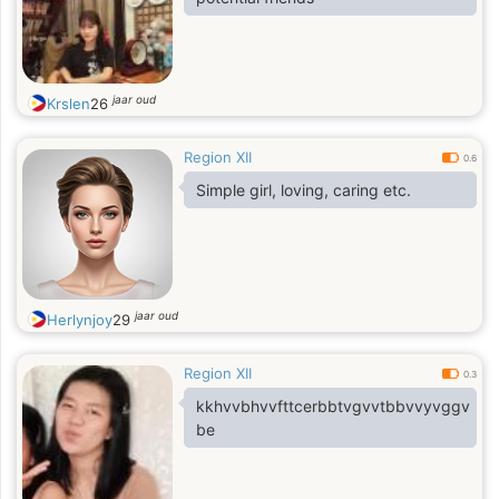
jaar oud
Krslen
26
Region XII
0.6
Simple girl, loving, caring etc.
jaar oud
Herlynjoy
29
Region XII
0.3
kkhvvbhvvfttcerbbtvgvvtbbvvyvggv
be