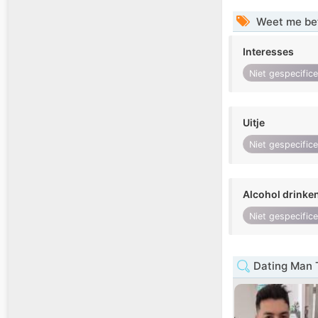
Weet me be
Interesses
Niet gespecific
Uitje
Niet gespecific
Alcohol drinke
Niet gespecific
Dating Man 