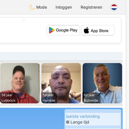
Mode
Inloggen
Registreren
💖
💕
58 jaar
59 jaar
62 jaar
Lubbock
Humble
Bulverde
laatste verbinding
Lange tijd