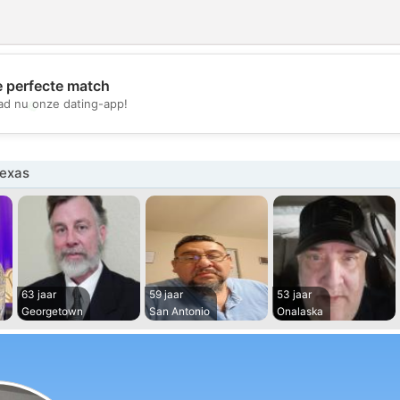
e perfecte match
💖
d nu onze dating-app!
💕
exas
63 jaar
59 jaar
53 jaar
Georgetown
San Antonio
Onalaska