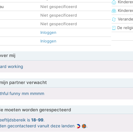
Kinderen
au
Niet gespecificeerd
Kindere
Niet gespecificeerd
Verander
Niet gespecificeerd
De religi
Inloggen
Inloggen
over mij
hard working
mijn partner verwacht
aithful funny mm mmmm
 die moeten worden gerespecteerd
eeftijdsbereik is
18-99
.
orden gecontacteerd vanuit deze landen
.