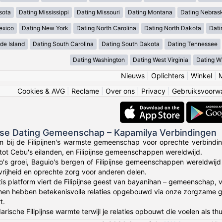
sota
Dating Mississippi
Dating Missouri
Dating Montana
Dating Nebras
exico
Dating New York
Dating North Carolina
Dating North Dakota
Dati
de Island
Dating South Carolina
Dating South Dakota
Dating Tennessee
Dating Washington
Dating West Virginia
Dating W
Nieuws
|
Oplichters
|
Winkel
|
Cookies & AVG
|
Reclame
|
Over ons
|
Privacy
|
Gebruiksvoorw
ijnse Dating Gemeenschap – Kapamilya Verbindingen
 bij de Filipijnen's warmste gemeenschap voor oprechte verbinding
 tot Cebu's eilanden, en Filipijnse gemeenschappen wereldwijd.
o's groei, Baguio's bergen of Filipijnse gemeenschappen wereldwij
tvrijheid en oprechte zorg voor anderen delen.
tis platform viert de Filipijnse geest van bayanihan – gemeenschap,
jnen hebben betekenisvolle relaties opgebouwd via onze zorgzame g
t.
rische Filipijnse warmte terwijl je relaties opbouwt die voelen als thu