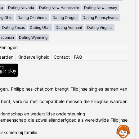
ka
Dating Nevada
Dating New Hampshire
Dating New Jersey
ng Ohio
Dating Oklahoma
Dating Oregon
Dating Pennsylvania
Dating Texas
Dating Utah
Dating Vermont
Dating Virginia
isconsin
Dating Wyoming
Meningen
aarden
|
Kinderveiligheid
|
Contact
|
FAQ
en. Philippines-chat.com brengt Filipijnse singles samen van
d bent, verbind met compatibele mensen die Filipijnse waarden
 vriendschap en wederzijdse ondersteuning.
emeenschap die zowel eilanderfgoed als wereldwijde Filipijnse
Assistance
iskomen bij familie.