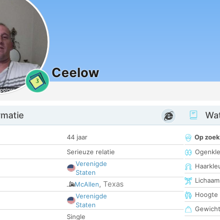
Ceelow
3
rmatie
Wat
44 jaar
Op zoek
Serieuze relatie
Ogenkle
Verenigde
Haarkle
Staten
Lichaam
Texas
McAllen
,
Hoogte
Verenigde
Staten
Gewich
Single