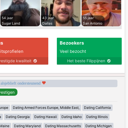
54 jaar
43 jaar
55 jaar
Sugar Land
Dallas
San Antonio
us
Bezoekers
itsprofielen
Veel bezocht
estigde kwaliteit
Het beste Filippijnen
 alsjeblieft ondersteunend
urope
Dating Armed Forces Europe, Middle East,
Dating California
a
Dating Georgia
Dating Hawaii
Dating Idaho
Dating Illinois
 Maine
Dating Maryland
Dating Massachusetts
Dating Michigan