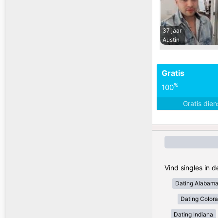
37 jaar
Austin
Gratis
%
100
Gratis die
Vind singles in 
Dating Alabam
Dating Color
Dating Indiana