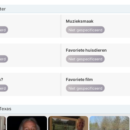
ter
Muzieksmaak
eerd
Niet gespecificeerd
Favoriete huisdieren
eerd
Niet gespecificeerd
n?
Favoriete film
eerd
Niet gespecificeerd
Texas