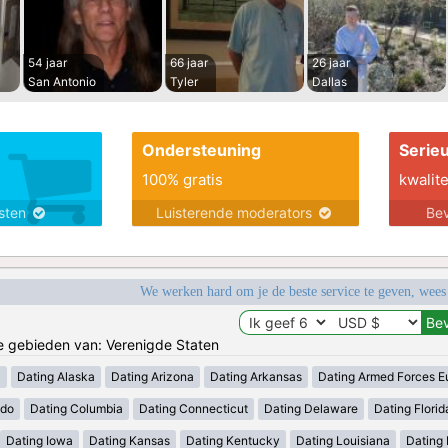
54 jaar
66 jaar
26 jaar
San Antonio
Tyler
Dallas
Ondersteuning
Serie
100% gratis
kwalite
nsten
Luisterende moderators
Bev
We werken hard om je de beste service te geven, wees
de gebieden van: Verenigde Staten
a
Dating Alaska
Dating Arizona
Dating Arkansas
Dating Armed Forces E
ado
Dating Columbia
Dating Connecticut
Dating Delaware
Dating Florid
Dating Iowa
Dating Kansas
Dating Kentucky
Dating Louisiana
Dating