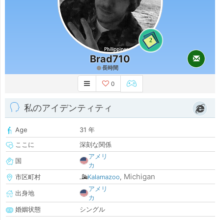
2
Brad710
長時間
0
私のアイデンティティ
Age
31 年
ここに
深刻な関係
アメリ
国
カ
Michigan
市区町村
Kalamazoo
,
アメリ
出身地
カ
婚姻状態
シングル