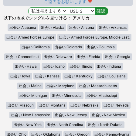
ご協力をお願いします
以下の地域でシングルを見つける： アメリカ
出会い Alabama
出会い Alaska
出会い Arizona
出会い Arkansas
出会い Armed Forces Europe
出会い Armed Forces Europe, Middle East,
出会い California
出会い Colorado
出会い Columbia
出会い Connecticut
出会い Delaware
出会い Florida
出会い Georgia
出会い Hawaii
出会い Idaho
出会い Illinois
出会い Indiana
出会い Iowa
出会い Kansas
出会い Kentucky
出会い Louisiana
出会い Maine
出会い Maryland
出会い Massachusetts
出会い Michigan
出会い Minnesota
出会い Mississippi
出会い Missouri
出会い Montana
出会い Nebraska
出会い Nevada
出会い New Hampshire
出会い New Jersey
出会い New Mexico
出会い New York
出会い North Carolina
出会い North Dakota
出会い Ohio
出会い Oklahoma
出会い Oregon
出会い Pennsylvania