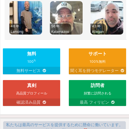
48 年
56 年
43 年
Lansing
Kalamazoo
Allegan
無料
サポート
%
100
100%無料
無料サービス
聞く耳を持つモデレーター
真剣
訪問者
高品質プロフィール
頻繁に訪問される
確認済み品質
最高 フィリピン
私たちは最高のサービスを提供するために懸命に働いています。