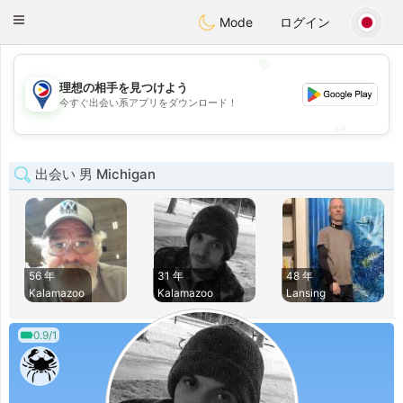
Philippines
Chat
Toggle
Mode
ログイン
navigation
💖
理想の相手を見つけよう
💖
今すぐ出会い系アプリをダウンロード！
💕
💕
出会い 男 Michigan
56 年
31 年
48 年
Kalamazoo
Kalamazoo
Lansing
0.9/1