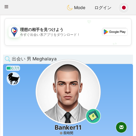
Philippines
Chat
Toggle
Mode
ログイン
navigation
💖
理想の相手を見つけよう
💖
今すぐ出会い系アプリをダウンロード！
💕
💕
出会い 男 Meghalaya
0.7/1
0
Banker11
長時間