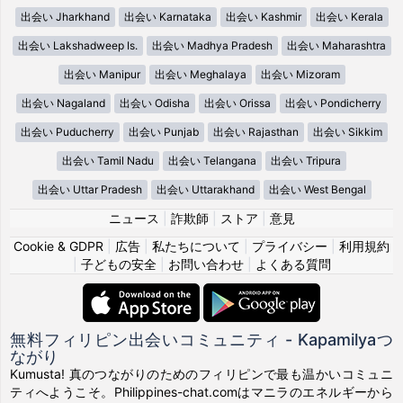
出会い Jharkhand
出会い Karnataka
出会い Kashmir
出会い Kerala
出会い Lakshadweep Is.
出会い Madhya Pradesh
出会い Maharashtra
出会い Manipur
出会い Meghalaya
出会い Mizoram
出会い Nagaland
出会い Odisha
出会い Orissa
出会い Pondicherry
出会い Puducherry
出会い Punjab
出会い Rajasthan
出会い Sikkim
出会い Tamil Nadu
出会い Telangana
出会い Tripura
出会い Uttar Pradesh
出会い Uttarakhand
出会い West Bengal
ニュース
|
詐欺師
|
ストア
|
意見
Cookie & GDPR
|
広告
|
私たちについて
|
プライバシー
|
利用規約
|
子どもの安全
|
お問い合わせ
|
よくある質問
無料フィリピン出会いコミュニティ - Kapamilyaつ
ながり
Kumusta! 真のつながりのためのフィリピンで最も温かいコミュニ
ティへようこそ。Philippines-chat.comはマニラのエネルギーから