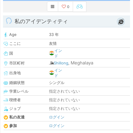
0
私のアイデンティティ
Age
33 年
ここに
友情
イン
国
ド
Meghalaya
市区町村
Shillong
,
イン
出身地
ド
婚姻状態
シングル
学業レベル
指定されていない
喫煙者
指定されていない
ジョブ
指定されていない
私の友達
ログイン
参加
ログイン