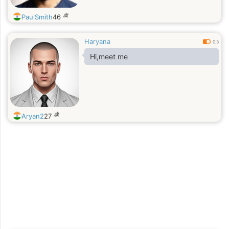
歳
PaulSmith
46
Haryana
0.3
Hi,meet me
歳
Aryan2
27