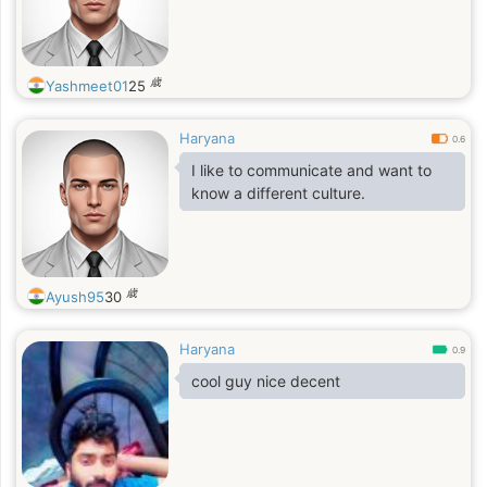
歳
Yashmeet01
25
Haryana
0.6
I like to communicate and want to
know a different culture.
歳
Ayush95
30
Haryana
0.9
cool guy nice decent