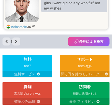
girls i want girl or lady who fulfilled
my wishes
歳
Indianmale
36
1
条件による検索
無料
サポート
%
100
100%無料
無料サービス
聞く耳を持つモデレーター
真剣
訪問者
高品質プロフィール
頻繁に訪問される
確認済み品質
最高 フィリピン