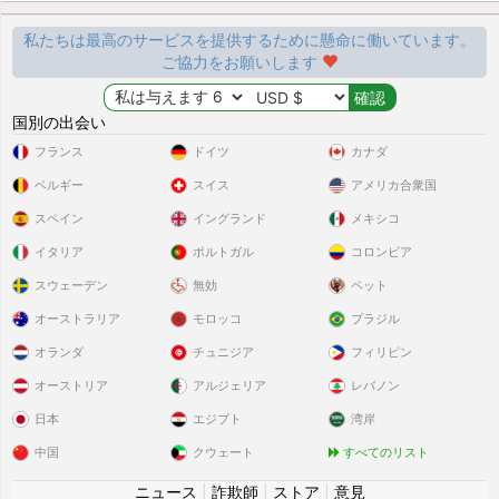
私たちは最高のサービスを提供するために懸命に働いています。
ご協力をお願いします
国別の出会い
フランス
ドイツ
カナダ
ベルギー
スイス
アメリカ合衆国
スペイン
イングランド
メキシコ
イタリア
ポルトガル
コロンビア
スウェーデン
無効
ペット
オーストラリア
モロッコ
ブラジル
オランダ
チュニジア
フィリピン
オーストリア
アルジェリア
レバノン
日本
エジプト
湾岸
中国
クウェート
すべてのリスト
ニュース
|
詐欺師
|
ストア
|
意見