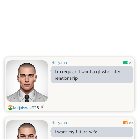
Haryana
0.7
I m regular .I want a gf who inter
relationship
歳
Mkjaiswal9
28
Haryana
0.3
I want my future wife