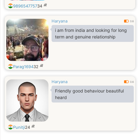
歳
9896547757
34
Haryana
0.6
i am from india and looking for long
term and genuine relationship
歳
Parag1694
32
Haryana
0.6
Friendly good behaviour beautiful
heard
歳
Punitji
24