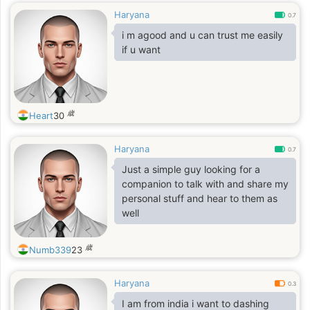
Haryana
0.7
i m agood and u can trust me easily
if u want
歳
Heart
30
Haryana
0.7
Just a simple guy looking for a
companion to talk with and share my
personal stuff and hear to them as
well
歳
Numb339
23
Haryana
0.3
I am from india i want to dashing