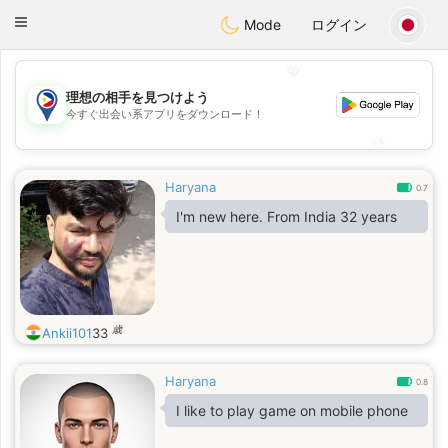
Philippines
Chat
Toggle
Mode
ログイン
navigation
💖
理想の相手を見つけよう
💖
今すぐ出会い系アプリをダウンロード！
💕
💕
Haryana
0.7
I'm new here. From India 32 years
歳
Ankii101
33
Haryana
0.8
I like to play game on mobile phone