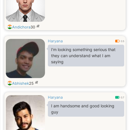
歳
Andichora
30
Haryana
0.5
I'm looking something serious that
they can understand what I am
saying
歳
Abhishek
25
Haryana
0.7
I am handsome and good looking
guy