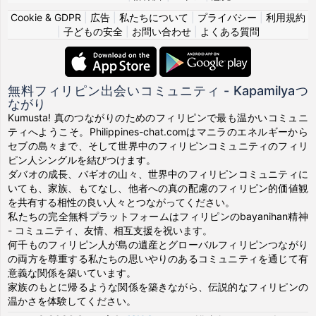
Cookie & GDPR
|
広告
|
私たちについて
|
プライバシー
|
利用規約
|
子どもの安全
|
お問い合わせ
|
よくある質問
無料フィリピン出会いコミュニティ - Kapamilyaつ
ながり
Kumusta! 真のつながりのためのフィリピンで最も温かいコミュニ
ティへようこそ。Philippines-chat.comはマニラのエネルギーから
セブの島々まで、そして世界中のフィリピンコミュニティのフィリ
ピン人シングルを結びつけます。
ダバオの成長、バギオの山々、世界中のフィリピンコミュニティに
いても、家族、もてなし、他者への真の配慮のフィリピン的価値観
を共有する相性の良い人々とつながってください。
私たちの完全無料プラットフォームはフィリピンのbayanihan精神
- コミュニティ、友情、相互支援を祝います。
何千ものフィリピン人が島の遺産とグローバルフィリピンつながり
の両方を尊重する私たちの思いやりのあるコミュニティを通じて有
意義な関係を築いています。
家族のもとに帰るような関係を築きながら、伝説的なフィリピンの
温かさを体験してください。