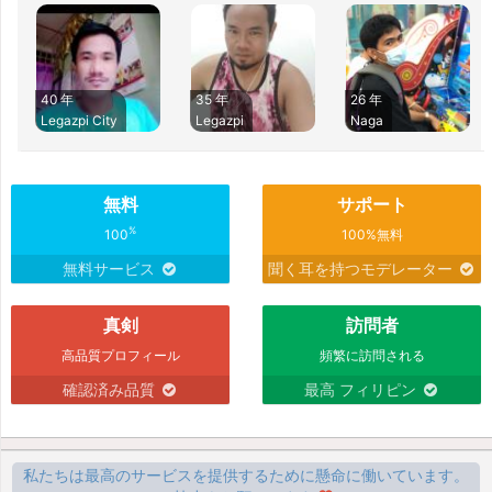
40 年
35 年
26 年
Legazpi City
Legazpi
Naga
無料
サポート
%
100
100%無料
無料サービス
聞く耳を持つモデレーター
真剣
訪問者
高品質プロフィール
頻繁に訪問される
確認済み品質
最高 フィリピン
私たちは最高のサービスを提供するために懸命に働いています。