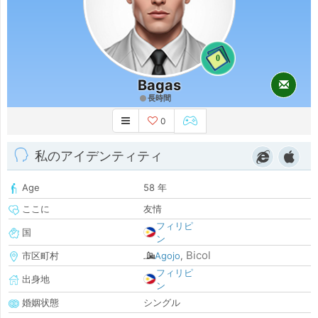
0
Bagas
長時間
0
私のアイデンティティ
Age
58 年
ここに
友情
フィリピ
国
ン
Bicol
市区町村
Agojo
,
フィリピ
出身地
ン
婚姻状態
シングル