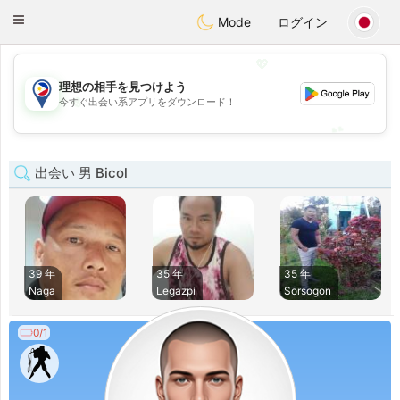
Philippines
Chat
Toggle
Mode
ログイン
navigation
💖
理想の相手を見つけよう
💖
今すぐ出会い系アプリをダウンロード！
💕
💕
出会い 男 Bicol
39 年
35 年
35 年
Naga
Legazpi
Sorsogon
0/1