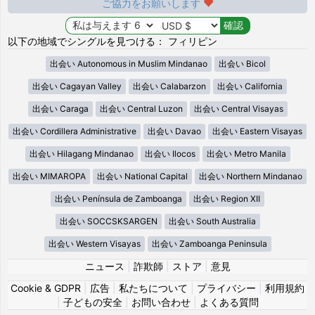
ご協力をお願いします
以下の地域でシングルを見つける： フィリピン
出会い Autonomous in Muslim Mindanao
出会い Bicol
出会い Cagayan Valley
出会い Calabarzon
出会い California
出会い Caraga
出会い Central Luzon
出会い Central Visayas
出会い Cordillera Administrative
出会い Davao
出会い Eastern Visayas
出会い Hilagang Mindanao
出会い Ilocos
出会い Metro Manila
出会い MIMAROPA
出会い National Capital
出会い Northern Mindanao
出会い Península de Zamboanga
出会い Region XII
出会い SOCCSKSARGEN
出会い South Australia
出会い Western Visayas
出会い Zamboanga Peninsula
ニュース
|
詐欺師
|
ストア
|
意見
Cookie & GDPR
|
広告
|
私たちについて
|
プライバシー
|
利用規約
|
子どもの安全
|
お問い合わせ
|
よくある質問