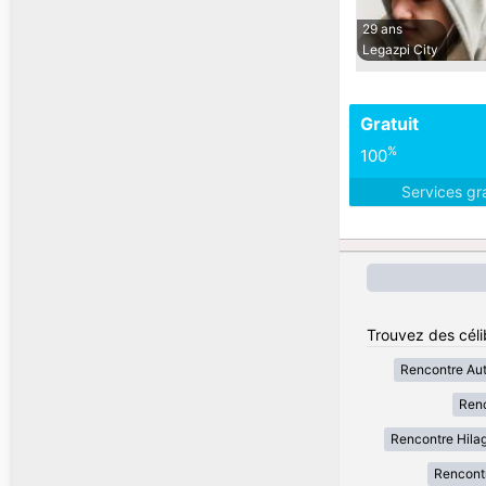
29 ans
Legazpi City
Gratuit
%
100
Services gr
Trouvez des célib
Rencontre Au
Renc
Rencontre Hila
Rencont