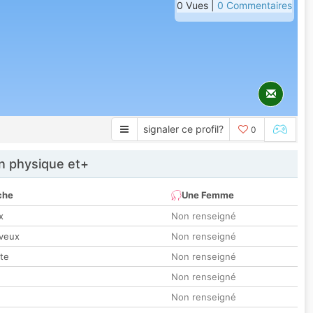
0 Vues |
0 Commentaires
signaler ce profil?
0
 physique et+
che
Une Femme
x
Non renseigné
veux
Non renseigné
tte
Non renseigné
Non renseigné
Non renseigné