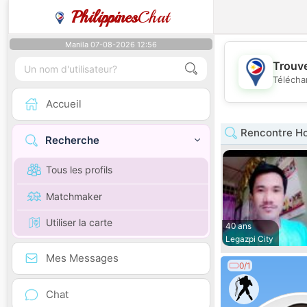
Philippines
Chat
Manila 07-08-2026 12:56
Trouve
Télécha
Accueil
Rencontre H
Recherche
Tous les profils
Matchmaker
Utiliser la carte
40 ans
Legazpi City
Mes Messages
0/1
Chat