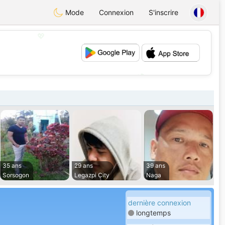
Mode
Connexion
S'inscrire
💖
💕
35 ans
29 ans
39 ans
Sorsogon
Legazpi City
Naga
dernière connexion
longtemps