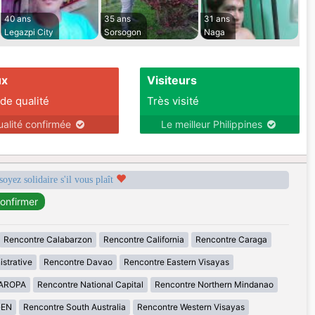
40 ans
35 ans
31 ans
Legazpi City
Sorsogon
Naga
ux
Visiteurs
 de qualité
Très visité
ualité confirmée
Le meilleur Philippines
soyez solidaire s'il vous plaît
Rencontre Calabarzon
Rencontre California
Rencontre Caraga
istrative
Rencontre Davao
Rencontre Eastern Visayas
MAROPA
Rencontre National Capital
Rencontre Northern Mindanao
GEN
Rencontre South Australia
Rencontre Western Visayas