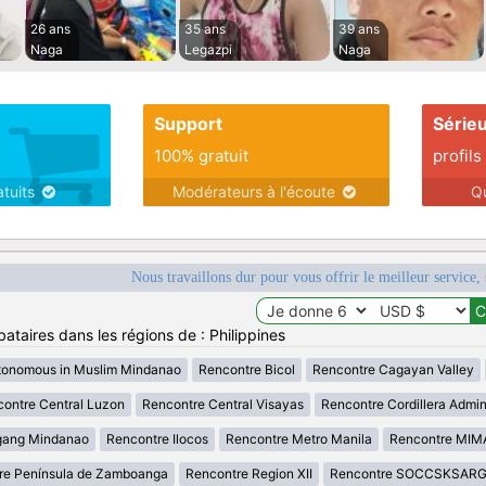
26 ans
35 ans
39 ans
Naga
Legazpi
Naga
Support
Série
100% gratuit
profils
atuits
Modérateurs à l'écoute
Q
Nous travaillons dur pour vous offrir le meilleur service, 
ataires dans les régions de : Philippines
tonomous in Muslim Mindanao
Rencontre Bicol
Rencontre Cagayan Valley
ontre Central Luzon
Rencontre Central Visayas
Rencontre Cordillera Admin
gang Mindanao
Rencontre Ilocos
Rencontre Metro Manila
Rencontre MI
re Península de Zamboanga
Rencontre Region XII
Rencontre SOCCSKSAR