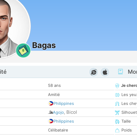
Bagas
0
ité
Mon
58 ans
Je cher
Amitié
Les yeu
Philippines
Les che
Bicol
Agojo
,
Silhoue
Philippines
Taille
Célibataire
Poids