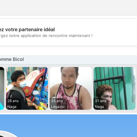
z votre partenaire idéal
💖
rgez notre application de rencontre maintenant !
💕
omme Bicol
26 ans
35 ans
31 ans
Naga
Legazpi
Naga