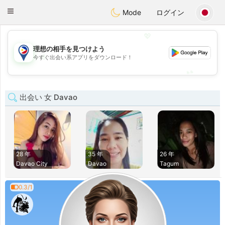
Philippines
Chat
Toggle
Mode
ログイン
navigation
💖
理想の相手を見つけよう
💖
今すぐ出会い系アプリをダウンロード！
💕
💕
出会い 女 Davao
28 年
35 年
26 年
Davao City
Davao
Tagum
0.3/1