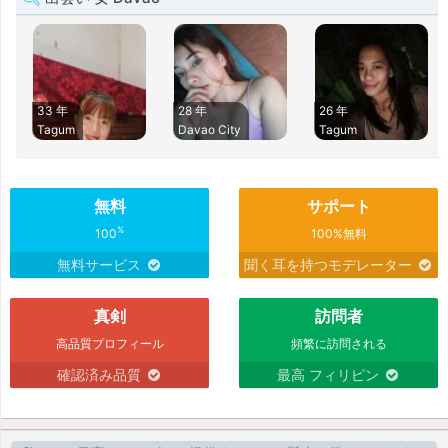
33 年
28 年
26 年
Tagum
Davao City
Tagum
無料
サポート
%
100
100%無料
無料サービス
聞く耳を持つモデレーター
真剣
訪問者
高品質プロフィール
頻繁に訪問される
確認済み品質
最高 フィリピン