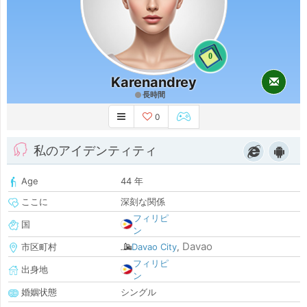
0
Karenandrey
長時間
0
私のアイデンティティ
Age
44 年
ここに
深刻な関係
フィリピ
国
ン
Davao
市区町村
Davao City
,
フィリピ
出身地
ン
婚姻状態
シングル