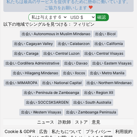
私たちは最高のサービスを提供するために懸命に働いています。
ご協力をお願いします
以下の地域でシングルを見つける： フィリピン
出会い Autonomous in Muslim Mindanao
出会い Bicol
出会い Cagayan Valley
出会い Calabarzon
出会い California
出会い Caraga
出会い Central Luzon
出会い Central Visayas
出会い Cordillera Administrative
出会い Davao
出会い Eastern Visayas
出会い Hilagang Mindanao
出会い Ilocos
出会い Metro Manila
出会い MIMAROPA
出会い National Capital
出会い Northern Mindanao
出会い Península de Zamboanga
出会い Region XII
出会い SOCCSKSARGEN
出会い South Australia
出会い Western Visayas
出会い Zamboanga Peninsula
ニュース
|
詐欺師
|
ストア
|
意見
Cookie & GDPR
|
広告
|
私たちについて
|
プライバシー
|
利用規約