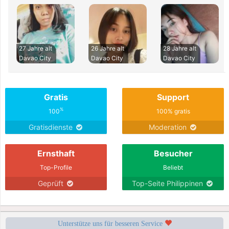
27 Jahre alt
26 Jahre alt
28 Jahre alt
Davao City
Davao City
Davao City
Gratis
Support
%
100
100% gratis
Gratisdienste
Moderation
Ernsthaft
Besucher
Top-Profile
Beliebt
Geprüft
Top-Seite Philippinen
Unterstütze uns für besseren Service