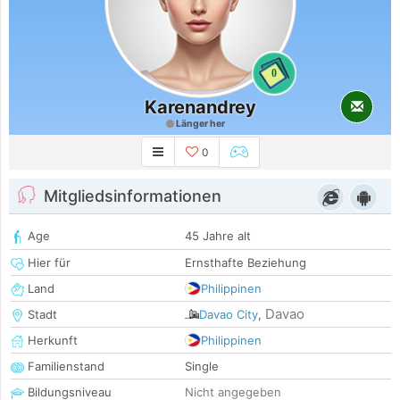
0
Karenandrey
Länger her
0
Mitgliedsinformationen
Age
45 Jahre alt
Hier für
Ernsthafte Beziehung
Land
Philippinen
Davao
Stadt
Davao City
,
Herkunft
Philippinen
Familienstand
Single
Bildungsniveau
Nicht angegeben