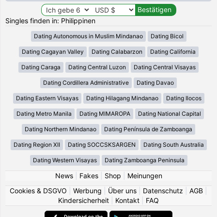
Singles finden in: Philippinen
Dating Autonomous in Muslim Mindanao
Dating Bicol
Dating Cagayan Valley
Dating Calabarzon
Dating California
Dating Caraga
Dating Central Luzon
Dating Central Visayas
Dating Cordillera Administrative
Dating Davao
Dating Eastern Visayas
Dating Hilagang Mindanao
Dating Ilocos
Dating Metro Manila
Dating MIMAROPA
Dating National Capital
Dating Northern Mindanao
Dating Península de Zamboanga
Dating Region XII
Dating SOCCSKSARGEN
Dating South Australia
Dating Western Visayas
Dating Zamboanga Peninsula
News
|
Fakes
|
Shop
|
Meinungen
Cookies & DSGVO
|
Werbung
|
Über uns
|
Datenschutz
|
AGB
|
Kindersicherheit
|
Kontakt
|
FAQ