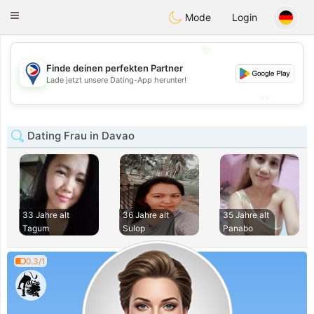
Philippines
Chat
Toggle
Mode
Login
navigation
💖
Finde deinen perfekten Partner
💖
Lade jetzt unsere Dating-App herunter!
💕
💕
Dating Frau in Davao
33 Jahre alt
36 Jahre alt
35 Jahre alt
Tagum
Sulop
Panabo
0.3/1