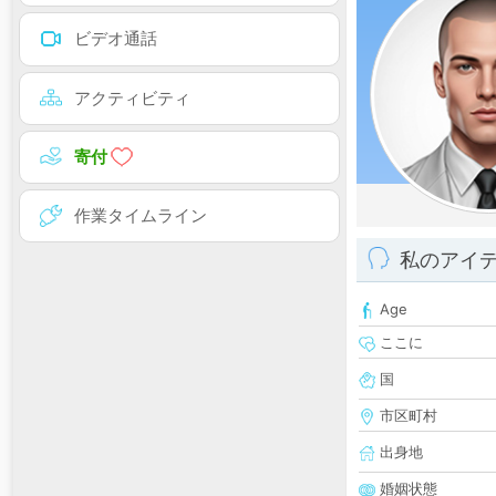
ビデオ通話
アクティビティ
寄付
作業タイムライン
私のアイ
Age
ここに
国
市区町村
出身地
婚姻状態