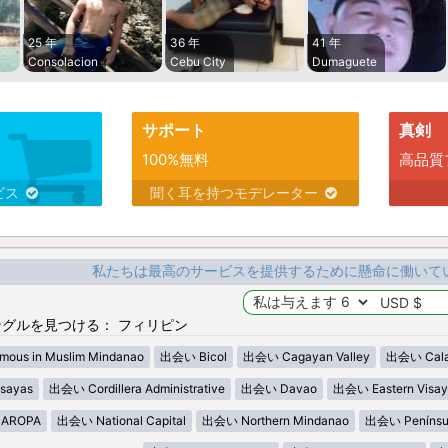
25 年
36 年
41 年
Consolacion
Cebu City
Dumaguete
サポート
真剣
100%無料
高品質
ビス
聞く耳を持つモデレーター
私たちは最高のサービスを提供するために懸命に働いて
グルを見つける： フィリピン
ous in Muslim Mindanao
出会い Bicol
出会い Cagayan Valley
出会い Cala
sayas
出会い Cordillera Administrative
出会い Davao
出会い Eastern Visay
AROPA
出会い National Capital
出会い Northern Mindanao
出会い Penínsu