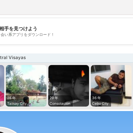
相手を見つけよう
💖
出会い系アプリをダウンロード！
💕
al Visayas
28 年
29 年
36 年
Talisay City
Consolacion
Cebu City