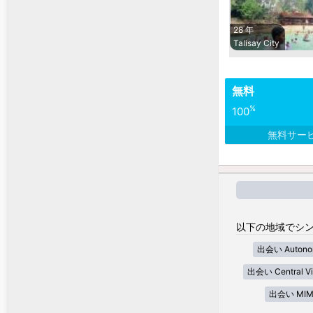
28 年
Talisay City
無料
%
100
無料サー
以下の地域でシン
出会い Autonom
出会い Central Vi
出会い MIM