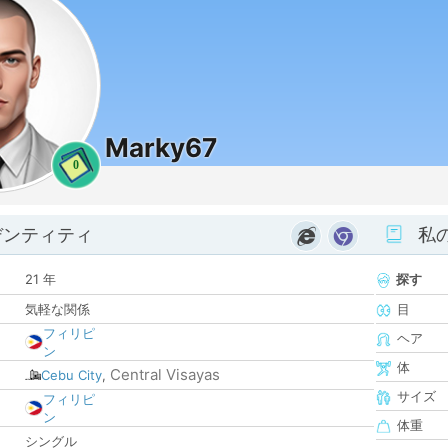
Marky67
0
デンティティ
私
21 年
探す
気軽な関係
目
フィリピ
ヘア
ン
体
Central Visayas
Cebu City
,
サイズ
フィリピ
ン
体重
シングル