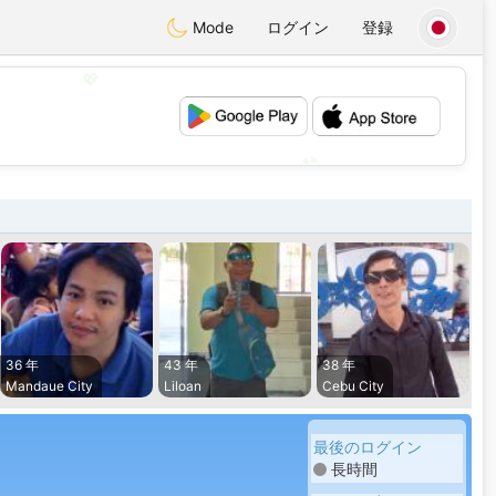
Mode
ログイン
登録
💖
💕
36 年
43 年
38 年
Mandaue City
Liloan
Cebu City
最後のログイン
長時間