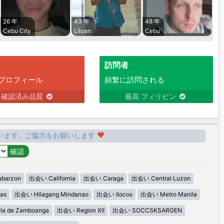
26 年
43 年
48 年
Cebu City
Liloan
Cebu
訪問者
プロフィール
頻繁に訪問される
確認済み品質
最高 フィリピン
います。ご協力をお願いします
barzon
出会い California
出会い Caraga
出会い Central Luzon
as
出会い Hilagang Mindanao
出会い Ilocos
出会い Metro Manila
la de Zamboanga
出会い Region XII
出会い SOCCSKSARGEN