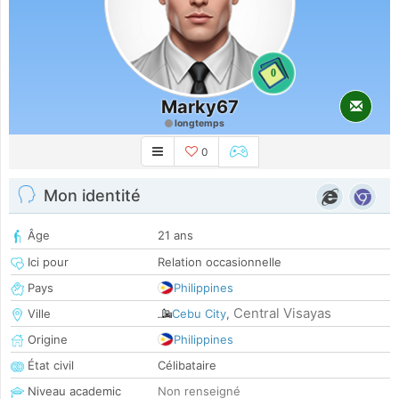
0
Marky67
longtemps
0
Mon identité
Âge
21 ans
Ici pour
Relation occasionnelle
Pays
Philippines
Central Visayas
Ville
Cebu City
,
Origine
Philippines
État civil
Célibataire
Niveau academic
Non renseigné