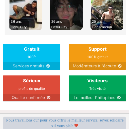
36 ans
26 ans
25 ans
Cebu City
Cebu City
Consolacion
Gratuit
Support
%
100
100% gratuit
Services gratuits
Modérateurs à l'écoute
Sérieux
Visiteurs
profils de qualité
Très visité
Qualité confirmée
Le meilleur Philippines
Nous travaillons dur pour vous offrir le meilleur service, soyez solidaire
s'il vous plaît