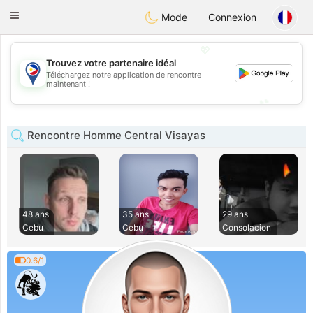
Philippines
Chat
Toggle
Mode
Connexion
navigation
💖
Trouvez votre partenaire idéal
Téléchargez notre application de rencontre
💖
maintenant !
💕
💕
Rencontre Homme Central Visayas
48 ans
35 ans
29 ans
Cebu
Cebu
Consolacion
0.6/1