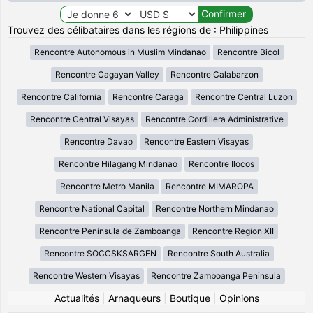
Trouvez des célibataires dans les régions de : Philippines
Rencontre Autonomous in Muslim Mindanao
Rencontre Bicol
Rencontre Cagayan Valley
Rencontre Calabarzon
Rencontre California
Rencontre Caraga
Rencontre Central Luzon
Rencontre Central Visayas
Rencontre Cordillera Administrative
Rencontre Davao
Rencontre Eastern Visayas
Rencontre Hilagang Mindanao
Rencontre Ilocos
Rencontre Metro Manila
Rencontre MIMAROPA
Rencontre National Capital
Rencontre Northern Mindanao
Rencontre Península de Zamboanga
Rencontre Region XII
Rencontre SOCCSKSARGEN
Rencontre South Australia
Rencontre Western Visayas
Rencontre Zamboanga Peninsula
Actualités
|
Arnaqueurs
|
Boutique
|
Opinions