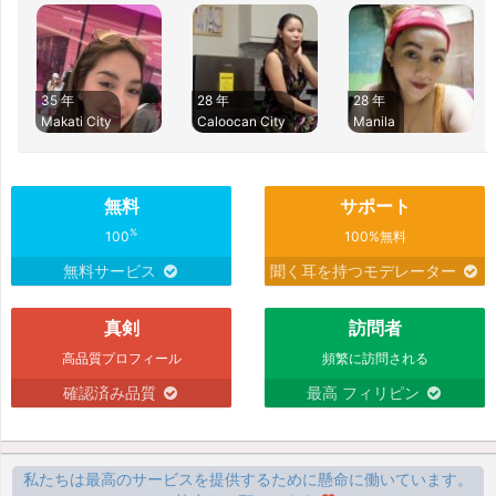
35 年
28 年
28 年
Makati City
Caloocan City
Manila
無料
サポート
%
100
100%無料
無料サービス
聞く耳を持つモデレーター
真剣
訪問者
高品質プロフィール
頻繁に訪問される
確認済み品質
最高 フィリピン
私たちは最高のサービスを提供するために懸命に働いています。