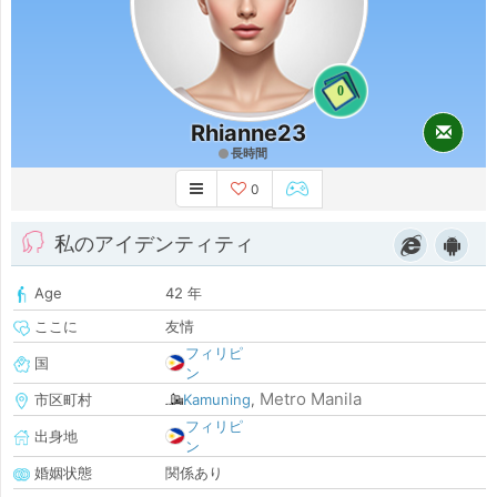
0
Rhianne23
長時間
0
私のアイデンティティ
Age
42 年
ここに
友情
フィリピ
国
ン
Metro Manila
市区町村
Kamuning
,
フィリピ
出身地
ン
婚姻状態
関係あり