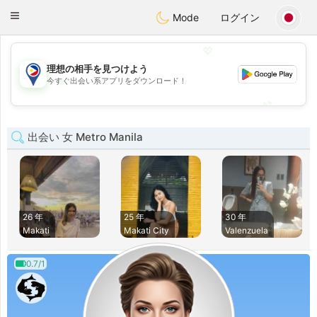
Philippines
Chat
Toggle
Mode
ログイン
navigation
💖
理想の相手を見つけよう
💖
今すぐ出会い系アプリをダウンロード！
💕
💕
出会い 女 Metro Manila
26 年
25 年
30 年
Makati
Makati City
Valenzuela
0.7/1