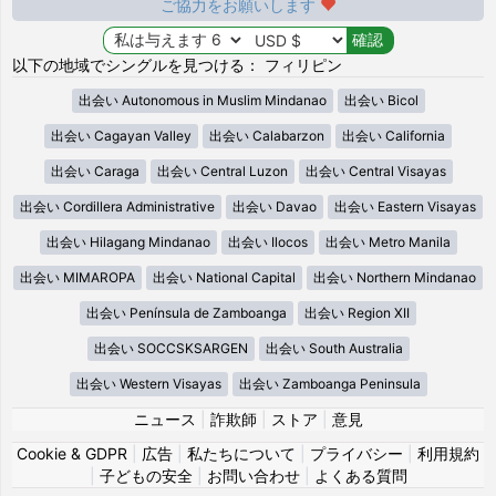
ご協力をお願いします
以下の地域でシングルを見つける： フィリピン
出会い Autonomous in Muslim Mindanao
出会い Bicol
出会い Cagayan Valley
出会い Calabarzon
出会い California
出会い Caraga
出会い Central Luzon
出会い Central Visayas
出会い Cordillera Administrative
出会い Davao
出会い Eastern Visayas
出会い Hilagang Mindanao
出会い Ilocos
出会い Metro Manila
出会い MIMAROPA
出会い National Capital
出会い Northern Mindanao
出会い Península de Zamboanga
出会い Region XII
出会い SOCCSKSARGEN
出会い South Australia
出会い Western Visayas
出会い Zamboanga Peninsula
ニュース
|
詐欺師
|
ストア
|
意見
Cookie & GDPR
|
広告
|
私たちについて
|
プライバシー
|
利用規約
|
子どもの安全
|
お問い合わせ
|
よくある質問