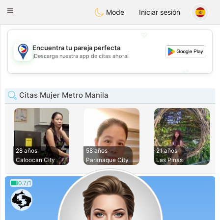
Philippines
Chat
Toggle
Mode
Iniciar sesión
navigation
💖
Encuentra tu pareja perfecta
💖
¡Descarga nuestra app de citas ahora!
💕
💕
Citas Mujer Metro Manila
28 años
58 años
21 años
Caloocan City
Paranaque City
Las Pinas
0.7/1