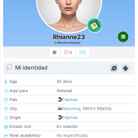
0
Rhianne23
Mucho tiempo
0
Mi identidad
Age
42 años
Aquí para
Amistad
País
Filipinas
Metro Manila
City
Kamuning
,
Origin
Filipinas
Estado civil
En relación
Nivel académico
No especificado