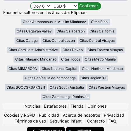
Encuentra solteros en las áreas de: Filipinas
Citas Autonomous in Muslim Mindanao
Citas Bicol
Citas Cagayan Valley
Citas Calabarzon
Citas California
Citas Caraga
Citas Central Luzon
Citas Central Visayas
Citas Cordillera Administrative
Citas Davao
Citas Eastern Visayas
Citas Hilagang Mindanao
Citas Ilocos
Citas Metro Manila
Citas MIMAROPA
Citas National Capital
Citas Northern Mindanao
Citas Península de Zamboanga
Citas Region XII
Citas SOCCSKSARGEN
Citas South Australia
Citas Western Visayas
Citas Zamboanga Peninsula
Noticias
|
Estafadores
|
Tienda
|
Opiniones
Cookies y RGPD
|
Publicidad
|
Acerca de nosotros
|
Privacidad
|
Términos de uso
|
Seguridad infantil
|
Contacto
|
FAQ