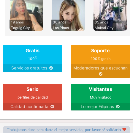
19 años
30 años
35 años
Taguig City
Las Pinas
Makati City
Gratis
Soporte
%
100
100% gratis
Servicios gratuitos
Moderadores que escuchan
Serio
Visitantes
perfiles de calidad
Muy visitado
Calidad confirmada
Lo mejor Filipinas
Trabajamos duro para darte el mejor servicio, por favor sé solidario