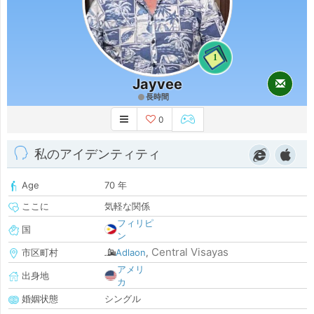
1
Jayvee
長時間
0
私のアイデンティティ
Age
70 年
ここに
気軽な関係
フィリピ
国
ン
Central Visayas
市区町村
Adlaon
,
アメリ
出身地
カ
婚姻状態
シングル