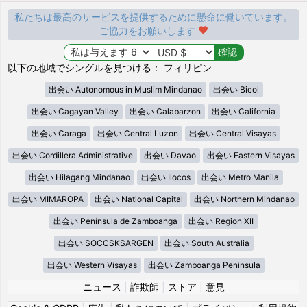
私たちは最高のサービスを提供するために懸命に働いています。
ご協力をお願いします
以下の地域でシングルを見つける： フィリピン
出会い Autonomous in Muslim Mindanao
出会い Bicol
出会い Cagayan Valley
出会い Calabarzon
出会い California
出会い Caraga
出会い Central Luzon
出会い Central Visayas
出会い Cordillera Administrative
出会い Davao
出会い Eastern Visayas
出会い Hilagang Mindanao
出会い Ilocos
出会い Metro Manila
出会い MIMAROPA
出会い National Capital
出会い Northern Mindanao
出会い Península de Zamboanga
出会い Region XII
出会い SOCCSKSARGEN
出会い South Australia
出会い Western Visayas
出会い Zamboanga Peninsula
ニュース
|
詐欺師
|
ストア
|
意見