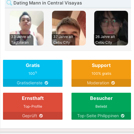
Dating Mann in Central Visayas
33 Jahre alt
37 Jahre alt
26 Jahre alt
Tagbilaran
Cebu City
Cebu City
Gratis
Support
%
100
100% gratis
Gratisdienste
Moderation
Ernsthaft
Besucher
Top-Profile
Beliebt
Geprüft
Top-Seite Philippinen