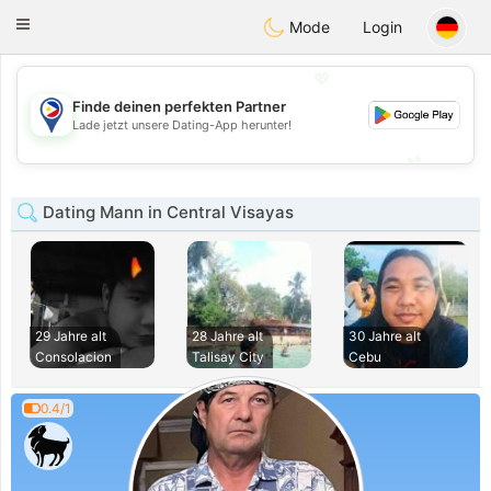
Philippines
Chat
Toggle
Mode
Login
navigation
💖
Finde deinen perfekten Partner
💖
Lade jetzt unsere Dating-App herunter!
💕
💕
Dating Mann in Central Visayas
29 Jahre alt
28 Jahre alt
30 Jahre alt
Consolacion
Talisay City
Cebu
0.4/1