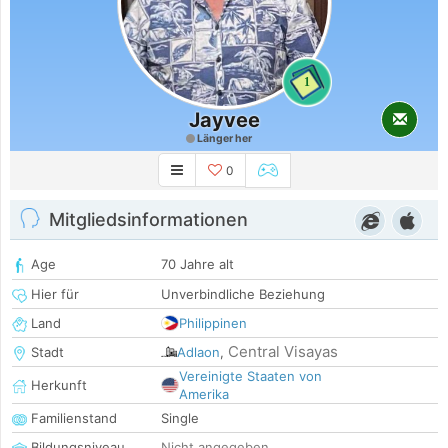
1
Jayvee
Länger her
0
Mitgliedsinformationen
Age
70 Jahre alt
Hier für
Unverbindliche Beziehung
Land
Philippinen
Central Visayas
Stadt
Adlaon
,
Vereinigte Staaten von
Herkunft
Amerika
Familienstand
Single
Bildungsniveau
Nicht angegeben