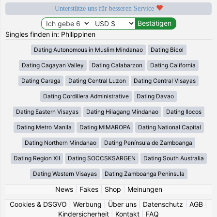
Unterstütze uns für besseren Service
Singles finden in: Philippinen
Dating Autonomous in Muslim Mindanao
Dating Bicol
Dating Cagayan Valley
Dating Calabarzon
Dating California
Dating Caraga
Dating Central Luzon
Dating Central Visayas
Dating Cordillera Administrative
Dating Davao
Dating Eastern Visayas
Dating Hilagang Mindanao
Dating Ilocos
Dating Metro Manila
Dating MIMAROPA
Dating National Capital
Dating Northern Mindanao
Dating Península de Zamboanga
Dating Region XII
Dating SOCCSKSARGEN
Dating South Australia
Dating Western Visayas
Dating Zamboanga Peninsula
News
|
Fakes
|
Shop
|
Meinungen
Cookies & DSGVO
|
Werbung
|
Über uns
|
Datenschutz
|
AGB
|
Kindersicherheit
|
Kontakt
|
FAQ