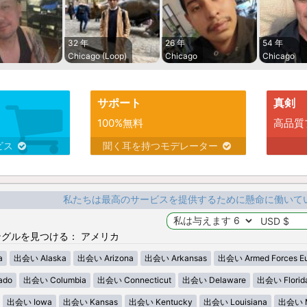
32 年
26 年
54 年
Chicago (Loop)
Chicago
Chicago
サポート
真剣
100%無料
高品質
ビス
聞く耳を持つモデレーター
私たちは最高のサービスを提供するために懸命に働いて
グルを見つける： アメリカ
a
出会い Alaska
出会い Arizona
出会い Arkansas
出会い Armed Forces E
ado
出会い Columbia
出会い Connecticut
出会い Delaware
出会い Florid
出会い Iowa
出会い Kansas
出会い Kentucky
出会い Louisiana
出会い M