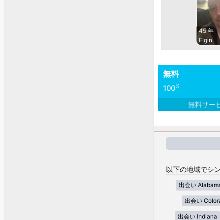
45 年
Elgin
無料
%
100
無料サー
以下の地域でシン
出会い Alabam
出会い Color
出会い Indiana