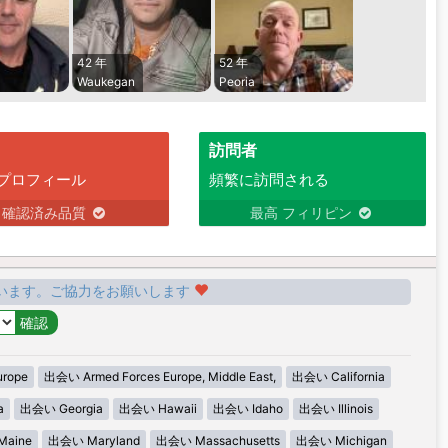
42 年
52 年
Waukegan
Peoria
訪問者
プロフィール
頻繁に訪問される
確認済み品質
最高 フィリピン
います。ご協力をお願いします
urope
出会い Armed Forces Europe, Middle East,
出会い California
a
出会い Georgia
出会い Hawaii
出会い Idaho
出会い Illinois
aine
出会い Maryland
出会い Massachusetts
出会い Michigan