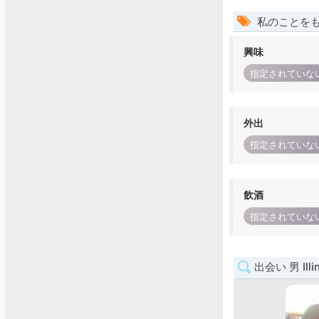
私のことを
興味
指定されていな
外出
指定されていな
飲酒
指定されていな
出会い 男 Illin