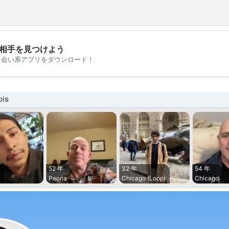
相手を見つけよう
💖
出会い系アプリをダウンロード！
💕
ois
52 年
32 年
54 年
Peoria
Chicago (Loop)
Chicago