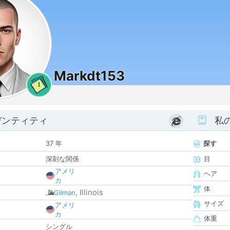
Markdt153
1
デンティティ
私
37 年
探す
深刻な関係
目
アメリ
ヘア
カ
体
Illinois
Gilman
,
サイズ
アメリ
カ
体重
シングル