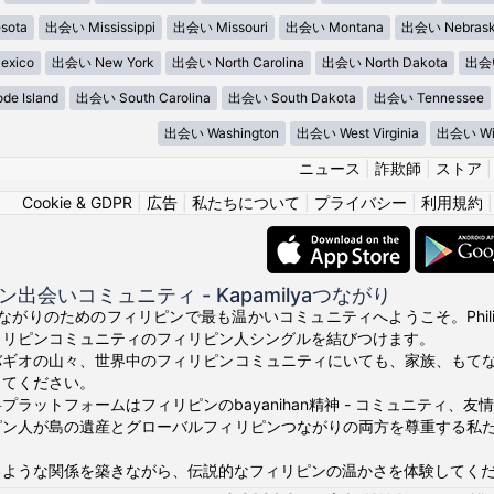
sota
出会い Mississippi
出会い Missouri
出会い Montana
出会い Nebras
xico
出会い New York
出会い North Carolina
出会い North Dakota
出会い
e Island
出会い South Carolina
出会い South Dakota
出会い Tennessee
出会い Washington
出会い West Virginia
出会い Wis
ニュース
|
詐欺師
|
ストア
Cookie & GDPR
|
広告
|
私たちについて
|
プライバシー
|
利用規約
出会いコミュニティ - Kapamilyaつながり
真のつながりのためのフィリピンで最も温かいコミュニティへようこそ。Phili
ィリピンコミュニティのフィリピン人シングルを結びつけます。
バギオの山々、世界中のフィリピンコミュニティにいても、家族、もて
ってください。
プラットフォームはフィリピンのbayanihan精神 - コミュニティ、
ピン人が島の遺産とグローバルフィリピンつながりの両方を尊重する私
るような関係を築きながら、伝説的なフィリピンの温かさを体験してく