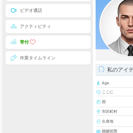
ビデオ通話
アクティビティ
寄付
作業タイムライン
私のアイ
Age
ここに
国
市区町村
出身地
婚姻状態