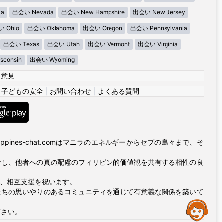
ka
出会い Nevada
出会い New Hampshire
出会い New Jersey
 Ohio
出会い Oklahoma
出会い Oregon
出会い Pennsylvania
出会い Texas
出会い Utah
出会い Vermont
出会い Virginia
consin
出会い Wyoming
|
意見
|
子どもの安全
|
お問い合わせ
|
よくある質問
ppines-chat.comはマニラのエネルギーからセブの島々まで、そ
なし、他者への真の配慮のフィリピン的価値観を共有する相性の良
友情、相互支援を祝います。
たちの思いやりのあるコミュニティを通じて有意義な関係を築いて
Assistance
ださい。