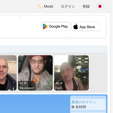
Mode
ログイン
登録
💖
💕
42 年
45 年
Waukegan
Elgin
最後のログイン
長時間