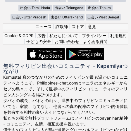
出会い Tamil Nadu
出会い Telangana
出会い Tripura
出会い Uttar Pradesh
出会い Uttarakhand
出会い West Bengal
ニュース
|
詐欺師
|
ストア
|
意見
Cookie & GDPR
|
広告
|
私たちについて
|
プライバシー
|
利用規約
|
子どもの安全
|
お問い合わせ
|
よくある質問
無料フィリピン出会いコミュニティ - Kapamilyaつ
ながり
Kumusta! 真のつながりのためのフィリピンで最も温かいコミュニ
ティへようこそ。Philippines-chat.comはマニラのエネルギーから
セブの島々まで、そして世界中のフィリピンコミュニティのフィリ
ピン人シングルを結びつけます。
ダバオの成長、バギオの山々、世界中のフィリピンコミュニティに
いても、家族、もてなし、他者への真の配慮のフィリピン的価値観
を共有する相性の良い人々とつながってください。
私たちの完全無料プラットフォームはフィリピンのbayanihan精神
- コミュニティ、友情、相互支援を祝います。
何千ものフィリピン人が島の遺産とグローバルフィリピンつながり