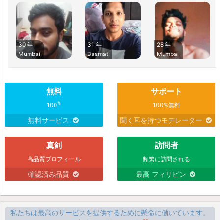
30 年
31 年
28 年
Mumbai
Basmat
Mumbai
無料
サポート
%
100
100%無料
無料サービス
聞く耳を持つモデレーター
真剣
訪問者
高品質プロフィール
頻繁に訪問される
確認済み品質
最高 フィリピン
私たちは最高のサービスを提供するために懸命に働いています。