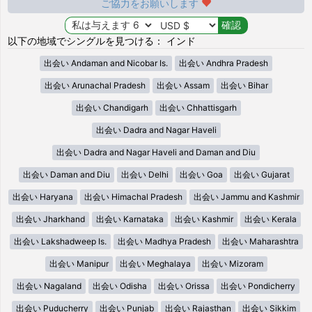
ご協力をお願いします
以下の地域でシングルを見つける： インド
出会い Andaman and Nicobar Is.
出会い Andhra Pradesh
出会い Arunachal Pradesh
出会い Assam
出会い Bihar
出会い Chandigarh
出会い Chhattisgarh
出会い Dadra and Nagar Haveli
出会い Dadra and Nagar Haveli and Daman and Diu
出会い Daman and Diu
出会い Delhi
出会い Goa
出会い Gujarat
出会い Haryana
出会い Himachal Pradesh
出会い Jammu and Kashmir
出会い Jharkhand
出会い Karnataka
出会い Kashmir
出会い Kerala
出会い Lakshadweep Is.
出会い Madhya Pradesh
出会い Maharashtra
出会い Manipur
出会い Meghalaya
出会い Mizoram
出会い Nagaland
出会い Odisha
出会い Orissa
出会い Pondicherry
出会い Puducherry
出会い Punjab
出会い Rajasthan
出会い Sikkim