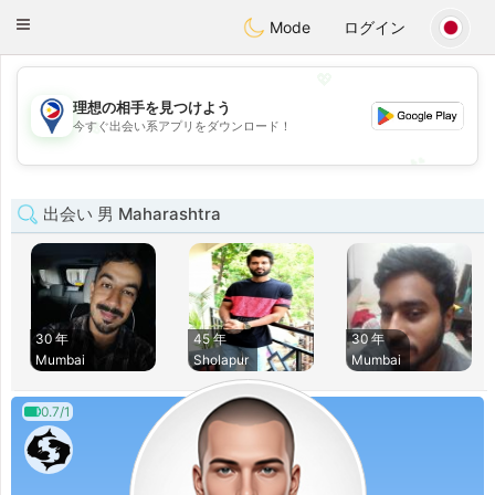
Philippines
Chat
Toggle
Mode
ログイン
navigation
💖
理想の相手を見つけよう
💖
今すぐ出会い系アプリをダウンロード！
💕
💕
出会い 男 Maharashtra
30 年
45 年
30 年
Mumbai
Sholapur
Mumbai
0.7/1