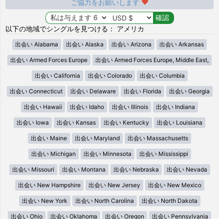
ご協力をお願いします
以下の地域でシングルを見つける： アメリカ
出会い Alabama
出会い Alaska
出会い Arizona
出会い Arkansas
出会い Armed Forces Europe
出会い Armed Forces Europe, Middle East,
出会い California
出会い Colorado
出会い Columbia
出会い Connecticut
出会い Delaware
出会い Florida
出会い Georgia
出会い Hawaii
出会い Idaho
出会い Illinois
出会い Indiana
出会い Iowa
出会い Kansas
出会い Kentucky
出会い Louisiana
出会い Maine
出会い Maryland
出会い Massachusetts
出会い Michigan
出会い Minnesota
出会い Mississippi
出会い Missouri
出会い Montana
出会い Nebraska
出会い Nevada
出会い New Hampshire
出会い New Jersey
出会い New Mexico
出会い New York
出会い North Carolina
出会い North Dakota
出会い Ohio
出会い Oklahoma
出会い Oregon
出会い Pennsylvania