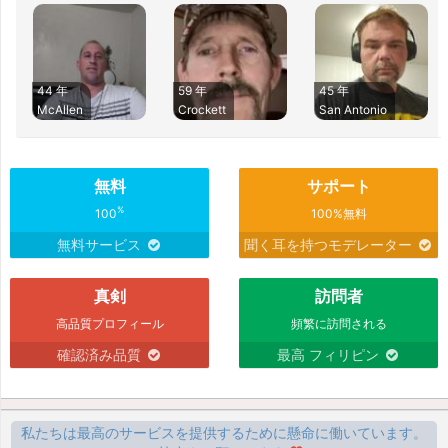
44 年
59 年
45 年
McAllen
Crockett
San Antonio
無料
サポート
%
100
100%無料
無料サービス
聞く耳を持つモデレーター
真剣
訪問者
高品質プロフィール
頻繁に訪問される
確認済み品質
最高 フィリピン
私たちは最高のサービスを提供するために懸命に働いています。