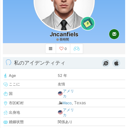
0
Jncanfiels
長時間
0
私のアイデンティティ
Age
52 年
ここに
友情
アメリ
国
カ
Texas
市区町村
Waco
,
アメリ
出身地
カ
婚姻状態
関係あり