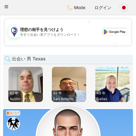
Philippines
Chat
Toggle
Mode
ログイン
navigation
💖
理想の相手を見つけよう
💖
今すぐ出会い系アプリをダウンロード！
💕
💕
出会い 男 Texas
62 年
59 年
48 年
Austin
San Antonio
Dallas
0.3/1