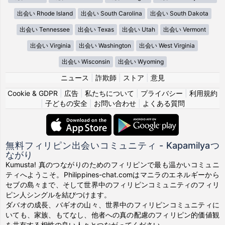
出会い Rhode Island
出会い South Carolina
出会い South Dakota
出会い Tennessee
出会い Texas
出会い Utah
出会い Vermont
出会い Virginia
出会い Washington
出会い West Virginia
出会い Wisconsin
出会い Wyoming
ニュース
|
詐欺師
|
ストア
|
意見
Cookie & GDPR
|
広告
|
私たちについて
|
プライバシー
|
利用規約
|
子どもの安全
|
お問い合わせ
|
よくある質問
無料フィリピン出会いコミュニティ - Kapamilyaつ
ながり
Kumusta! 真のつながりのためのフィリピンで最も温かいコミュニ
ティへようこそ。Philippines-chat.comはマニラのエネルギーから
セブの島々まで、そして世界中のフィリピンコミュニティのフィリ
ピン人シングルを結びつけます。
ダバオの成長、バギオの山々、世界中のフィリピンコミュニティに
いても、家族、もてなし、他者への真の配慮のフィリピン的価値観
を共有する相性の良い人々とつながってください。