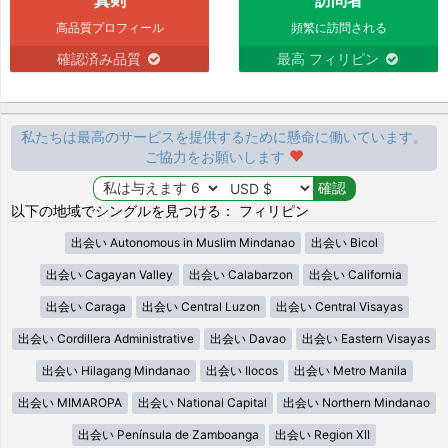
高品質プロフィール
頻繁に訪問される
確認済み品質
最高 フィリピン
私たちは最高のサービスを提供するために懸命に働いています。
ご協力をお願いします
以下の地域でシングルを見つける： フィリピン
出会い Autonomous in Muslim Mindanao
出会い Bicol
出会い Cagayan Valley
出会い Calabarzon
出会い California
出会い Caraga
出会い Central Luzon
出会い Central Visayas
出会い Cordillera Administrative
出会い Davao
出会い Eastern Visayas
出会い Hilagang Mindanao
出会い Ilocos
出会い Metro Manila
出会い MIMAROPA
出会い National Capital
出会い Northern Mindanao
出会い Península de Zamboanga
出会い Region XII