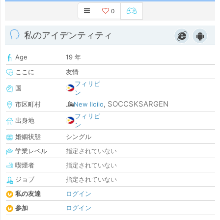
0
私のアイデンティティ
Age
19 年
ここに
友情
フィリピ
国
ン
SOCCSKSARGEN
市区町村
New Iloilo
,
フィリピ
出身地
ン
婚姻状態
シングル
学業レベル
指定されていない
喫煙者
指定されていない
ジョブ
指定されていない
私の友達
ログイン
参加
ログイン