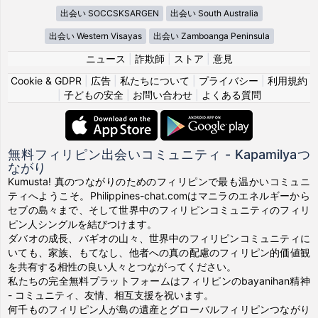
出会い SOCCSKSARGEN
出会い South Australia
出会い Western Visayas
出会い Zamboanga Peninsula
ニュース
|
詐欺師
|
ストア
|
意見
Cookie & GDPR
|
広告
|
私たちについて
|
プライバシー
|
利用規約
|
子どもの安全
|
お問い合わせ
|
よくある質問
無料フィリピン出会いコミュニティ - Kapamilyaつ
ながり
Kumusta! 真のつながりのためのフィリピンで最も温かいコミュニ
ティへようこそ。Philippines-chat.comはマニラのエネルギーから
セブの島々まで、そして世界中のフィリピンコミュニティのフィリ
ピン人シングルを結びつけます。
ダバオの成長、バギオの山々、世界中のフィリピンコミュニティに
いても、家族、もてなし、他者への真の配慮のフィリピン的価値観
を共有する相性の良い人々とつながってください。
私たちの完全無料プラットフォームはフィリピンのbayanihan精神
- コミュニティ、友情、相互支援を祝います。
何千ものフィリピン人が島の遺産とグローバルフィリピンつながり