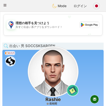
Philippines
Chat
Toggle
Mode
ログイン
navigation
💖
理想の相手を見つけよう
💖
今すぐ出会い系アプリをダウンロード！
💕
💕
出会い 男 SOCCSKSARGEN
0.1/1
0
Rashie
長時間