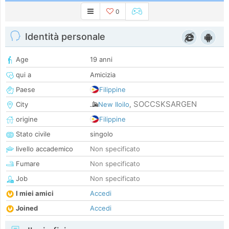
0
Identità personale
Age
19 anni
qui a
Amicizia
Paese
Filippine
SOCCSKSARGEN
City
New Iloilo
,
origine
Filippine
Stato civile
singolo
livello accademico
Non specificato
Fumare
Non specificato
Job
Non specificato
I miei amici
Accedi
Joined
Accedi