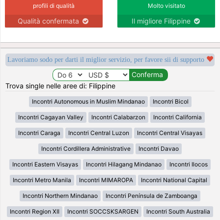
profili di qualità
Molto visitato
Qualità confermata
Il migliore Filippine
Lavoriamo sodo per darti il miglior servizio, per favore sii di supporto
Trova single nelle aree di: Filippine
Incontri Autonomous in Muslim Mindanao
Incontri Bicol
Incontri Cagayan Valley
Incontri Calabarzon
Incontri California
Incontri Caraga
Incontri Central Luzon
Incontri Central Visayas
Incontri Cordillera Administrative
Incontri Davao
Incontri Eastern Visayas
Incontri Hilagang Mindanao
Incontri Ilocos
Incontri Metro Manila
Incontri MIMAROPA
Incontri National Capital
Incontri Northern Mindanao
Incontri Península de Zamboanga
Incontri Region XII
Incontri SOCCSKSARGEN
Incontri South Australia