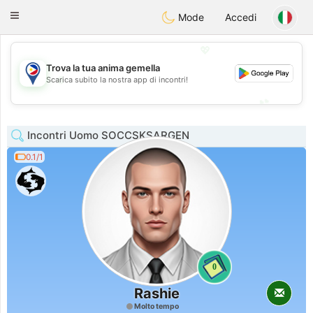
Philippines
Chat
Toggle
Mode
Accedi
navigation
💖
Trova la tua anima gemella
💖
Scarica subito la nostra app di incontri!
💕
💕
Incontri Uomo SOCCSKSARGEN
0.1/1
0
Rashie
Molto tempo