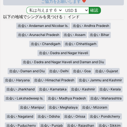
ご協力をお願いします
以下の地域でシングルを見つける： インド
出会い Andaman and Nicobar Is.
出会い Andhra Pradesh
出会い Arunachal Pradesh
出会い Assam
出会い Bihar
出会い Chandigarh
出会い Chhattisgarh
出会い Dadra and Nagar Haveli
出会い Dadra and Nagar Haveli and Daman and Diu
出会い Daman and Diu
出会い Delhi
出会い Goa
出会い Gujarat
出会い Haryana
出会い Himachal Pradesh
出会い Jammu and Kashmir
出会い Jharkhand
出会い Karnataka
出会い Kashmir
出会い Kerala
出会い Lakshadweep Is.
出会い Madhya Pradesh
出会い Maharashtra
出会い Manipur
出会い Meghalaya
出会い Mizoram
出会い Nagaland
出会い Odisha
出会い Orissa
出会い Pondicherry
出会い Puducherry
出会い Punjab
出会い Rajasthan
出会い Sikkim