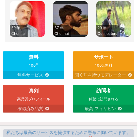
59 年
37 年
29 年
Chennai
Chennai
Coimbatore
無料
サポート
%
100
100%無料
無料サービス
聞く耳を持つモデレーター
真剣
訪問者
高品質プロフィール
頻繁に訪問される
確認済み品質
最高 フィリピン
私たちは最高のサービスを提供するために懸命に働いています。