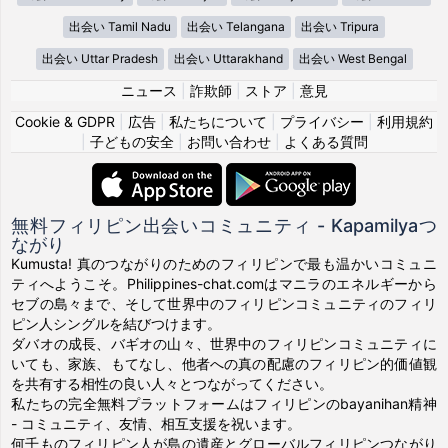
出会い Tamil Nadu
出会い Telangana
出会い Tripura
出会い Uttar Pradesh
出会い Uttarakhand
出会い West Bengal
ニュース
|
詐欺師
|
ストア
|
意見
Cookie & GDPR
|
広告
|
私たちについて
|
プライバシー
|
利用規約
|
子どもの安全
|
お問い合わせ
|
よくある質問
無料フィリピン出会いコミュニティ - Kapamilyaつ
ながり
Kumusta! 真のつながりのためのフィリピンで最も温かいコミュニ
ティへようこそ。Philippines-chat.comはマニラのエネルギーから
セブの島々まで、そして世界中のフィリピンコミュニティのフィリ
ピン人シングルを結びつけます。
ダバオの成長、バギオの山々、世界中のフィリピンコミュニティに
いても、家族、もてなし、他者への真の配慮のフィリピン的価値観
を共有する相性の良い人々とつながってください。
私たちの完全無料プラットフォームはフィリピンのbayanihan精神
- コミュニティ、友情、相互支援を祝います。
何千ものフィリピン人が島の遺産とグローバルフィリピンつながり