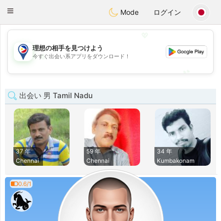
Philippines
Chat
Toggle
Mode
ログイン
navigation
💖
理想の相手を見つけよう
💖
今すぐ出会い系アプリをダウンロード！
💕
💕
出会い 男 Tamil Nadu
37 年
59 年
34 年
Chennai
Chennai
Kumbakonam
0.6/1