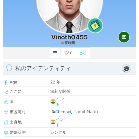
0
Vinoth0455
長時間
0
私のアイデンティティ
Age
22 年
ここに
深刻な関係
イン
国
ド
Tamil Nadu
市区町村
Chennai
,
イン
出身地
ド
婚姻状態
シングル