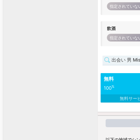
指定されていな
飲酒
指定されていな
出会い 男 Miss
無料
%
100
無料サー
以下の地域でシン