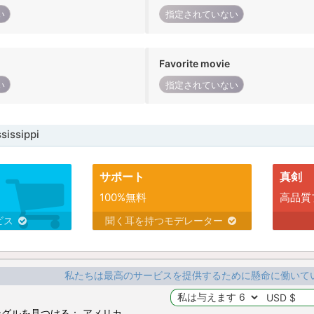
い
指定されていない
Favorite movie
い
指定されていない
issippi
サポート
真剣
100%無料
高品質
ビス
聞く耳を持つモデレーター
私たちは最高のサービスを提供するために懸命に働いて
グルを見つける： アメリカ