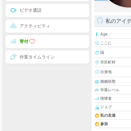
ビデオ通話
私のアイ
アクティビティ
Age
寄付
ここに
国
作業タイムライン
市区町村
出身地
婚姻状態
学業レベル
喫煙者
ジョブ
私の友達
参加