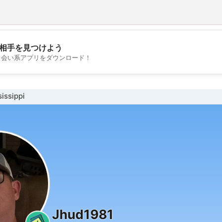
相手を見つけよう
💖
出会い系アプリをダウンロード！
💕
ssippi
Jhud1981