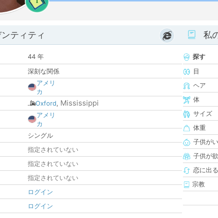
1
デンティティ
私
44 年
探す
深刻な関係
目
アメリ
ヘア
カ
体
Mississippi
Oxford
,
サイズ
アメリ
カ
体重
シングル
子供が
指定されていない
子供が
指定されていない
恋に出
指定されていない
宗教
ログイン
ログイン