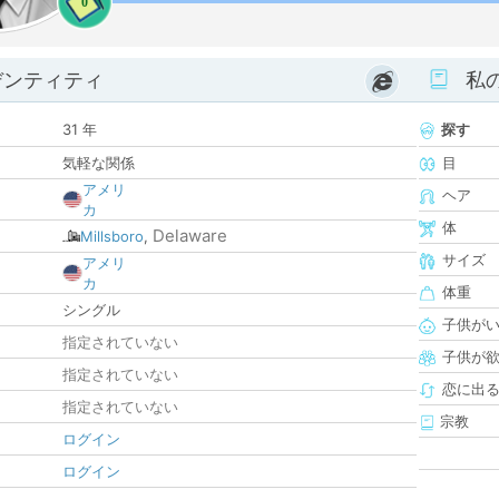
0
デンティティ
私
31 年
探す
気軽な関係
目
アメリ
ヘア
カ
体
Delaware
Millsboro
,
サイズ
アメリ
カ
体重
シングル
子供が
指定されていない
子供が
指定されていない
恋に出
指定されていない
宗教
ログイン
ログイン