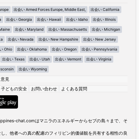
urope
出会い Armed Forces Europe, Middle East,
出会い California
a
出会い Georgia
出会い Hawaii
出会い Idaho
出会い Illinois
aine
出会い Maryland
出会い Massachusetts
出会い Michigan
ka
出会い Nevada
出会い New Hampshire
出会い New Jersey
 Ohio
出会い Oklahoma
出会い Oregon
出会い Pennsylvania
出会い Texas
出会い Utah
出会い Vermont
出会い Virginia
consin
出会い Wyoming
|
意見
|
子どもの安全
|
お問い合わせ
|
よくある質問
ppines-chat.comはマニラのエネルギーからセブの島々まで、そ
なし、他者への真の配慮のフィリピン的価値観を共有する相性の良