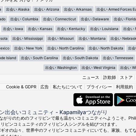
a
出会い Alaska
出会い Arizona
出会い Arkansas
出会い Armed Forces E
ado
出会い Columbia
出会い Connecticut
出会い Delaware
出会い Florid
出会い Iowa
出会い Kansas
出会い Kentucky
出会い Louisiana
出会い M
sota
出会い Mississippi
出会い Missouri
出会い Montana
出会い Nebras
xico
出会い New York
出会い North Carolina
出会い North Dakota
出会い
e Island
出会い South Carolina
出会い South Dakota
出会い Tennessee
出会い Washington
出会い West Virginia
出会い Wis
ニュース
|
詐欺師
|
ストア
Cookie & GDPR
|
広告
|
私たちについて
|
プライバシー
|
利用規約
出会いコミュニティ - Kapamilyaつながり
真のつながりのためのフィリピンで最も温かいコミュニティへようこそ。Phili
ィリピンコミュニティのフィリピン人シングルを結びつけます。
バギオの山々、世界中のフィリピンコミュニティにいても、家族、もて