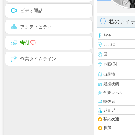
ビデオ通話
私のアイ
アクティビティ
Age
寄付
ここに
国
作業タイムライン
市区町村
出身地
婚姻状態
学業レベル
喫煙者
ジョブ
私の友達
参加