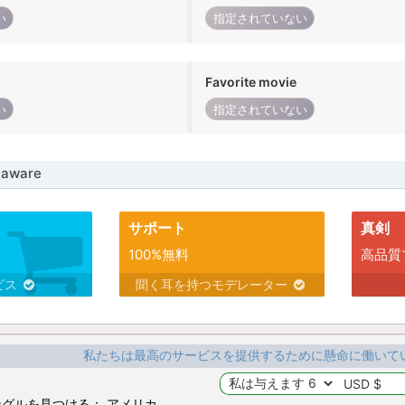
い
指定されていない
Favorite movie
い
指定されていない
aware
サポート
真剣
100%無料
高品質
ビス
聞く耳を持つモデレーター
私たちは最高のサービスを提供するために懸命に働いて
グルを見つける： アメリカ