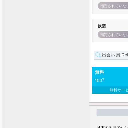
指定されていな
飲酒
指定されていな
出会い 男 Del
無料
%
100
無料サー
以下の地域でシン