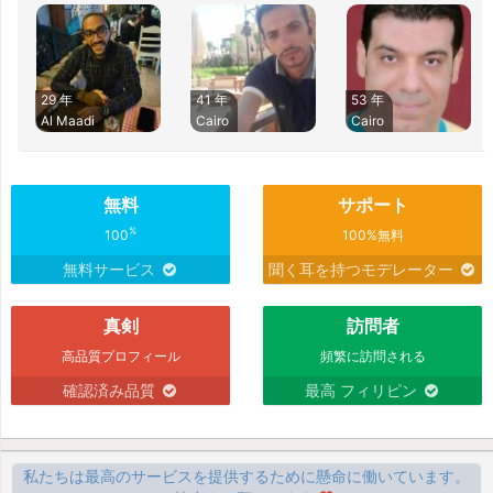
29 年
41 年
53 年
Al Maadi
Cairo
Cairo
無料
サポート
%
100
100%無料
無料サービス
聞く耳を持つモデレーター
真剣
訪問者
高品質プロフィール
頻繁に訪問される
確認済み品質
最高 フィリピン
私たちは最高のサービスを提供するために懸命に働いています。