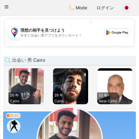
Philippines
Chat
Toggle
Mode
ログイン
navigation
💖
理想の相手を見つけよう
💖
今すぐ出会い系アプリをダウンロード！
💕
💕
出会い 男 Cairo
26 年
28 年
52 年
Cairo
Cairo
New Cairo
0.6/1