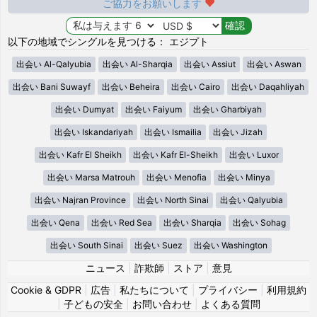
ご協力をお願いします
以下の地域でシングルを見つける： エジプト
出会い Al-Qalyubia
出会い Al-Sharqia
出会い Assiut
出会い Aswan
出会い Bani Suwayf
出会い Beheira
出会い Cairo
出会い Daqahliyah
出会い Dumyat
出会い Faiyum
出会い Gharbiyah
出会い Iskandariyah
出会い Ismailia
出会い Jizah
出会い Kafr El Sheikh
出会い Kafr El-Sheikh
出会い Luxor
出会い Marsa Matrouh
出会い Menofia
出会い Minya
出会い Najran Province
出会い North Sinai
出会い Qalyubia
出会い Qena
出会い Red Sea
出会い Sharqia
出会い Sohag
出会い South Sinai
出会い Suez
出会い Washington
ニュース
|
詐欺師
|
ストア
|
意見
Cookie & GDPR
|
広告
|
私たちについて
|
プライバシー
|
利用規約
|
子どもの安全
|
お問い合わせ
|
よくある質問