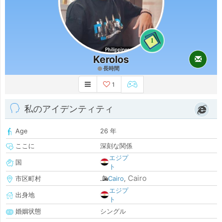
1
Kerolos
長時間
1
私のアイデンティティ
Age
26 年
ここに
深刻な関係
エジプ
国
ト
Cairo
市区町村
Cairo
,
エジプ
出身地
ト
婚姻状態
シングル