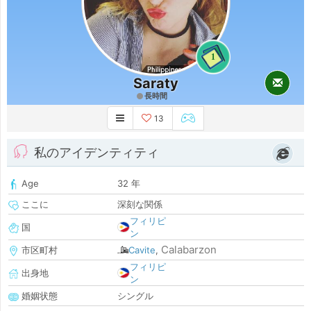
1
Saraty
長時間
13
私のアイデンティティ
Age
32 年
ここに
深刻な関係
フィリピ
国
ン
Calabarzon
市区町村
Cavite
,
フィリピ
出身地
ン
婚姻状態
シングル