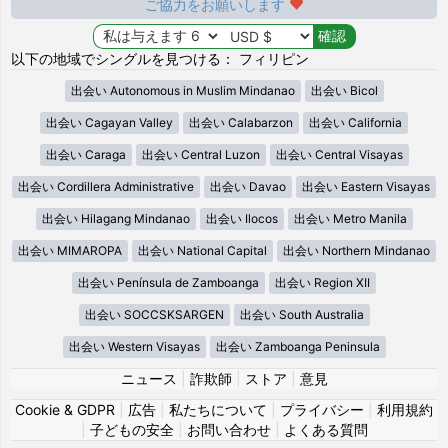
ご協力をお願いします
以下の地域でシングルを見つける： フィリピン
出会い Autonomous in Muslim Mindanao
出会い Bicol
出会い Cagayan Valley
出会い Calabarzon
出会い California
出会い Caraga
出会い Central Luzon
出会い Central Visayas
出会い Cordillera Administrative
出会い Davao
出会い Eastern Visayas
出会い Hilagang Mindanao
出会い Ilocos
出会い Metro Manila
出会い MIMAROPA
出会い National Capital
出会い Northern Mindanao
出会い Península de Zamboanga
出会い Region XII
出会い SOCCSKSARGEN
出会い South Australia
出会い Western Visayas
出会い Zamboanga Peninsula
ニュース
|
詐欺師
|
ストア
|
意見
Cookie & GDPR
|
広告
|
私たちについて
|
プライバシー
|
利用規約
|
子どもの安全
|
お問い合わせ
|
よくある質問