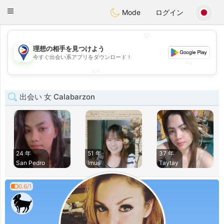
Philippines
Chat
Toggle
Mode
ログイン
navigation
💖
💖
理想の相手を見つけよう
今すぐ出会い系アプリをダウンロード！
💕
💕
出会い 女 Calabarzon
24 年
51 年
37 年
San Pedro
Imus
Taytay
0.6/1