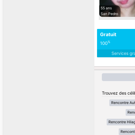
55 ans
San Pedro
Gratuit
%
100
Services gr
Trouvez des célib
Rencontre Au
Renc
Rencontre Hila
Rencont