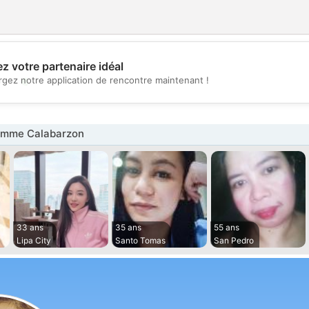
z votre partenaire idéal
💖
rgez notre application de rencontre maintenant !
💕
emme Calabarzon
33 ans
35 ans
55 ans
Lipa City
Santo Tomas
San Pedro