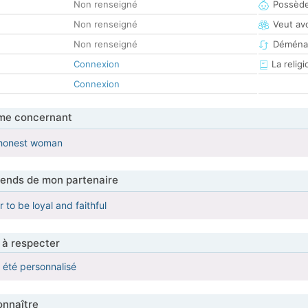
Non renseigné
Possède
Non renseigné
Veut av
Non renseigné
Déména
Connexion
La religi
Connexion
me concernant
a honest woman
tends de mon partenaire
 to be loyal and faithful
 à respecter
a été personnalisé
nnaître