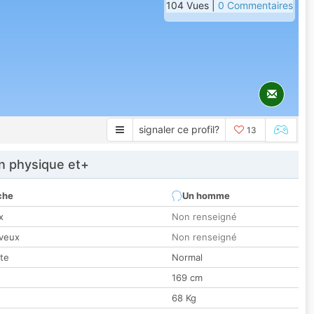
104 Vues |
0 Commentaires
signaler ce profil?
13
 physique et+
che
Un homme
x
Non renseigné
veux
Non renseigné
tte
Normal
169 cm
68 Kg