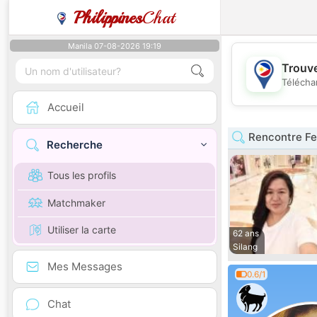
Philippines
Chat
Manila 07-08-2026 19:19
Trouve
Télécha
Accueil
Rencontre F
Recherche
Tous les profils
Matchmaker
Utiliser la carte
62 ans
Silang
Mes Messages
0.6/1
Chat