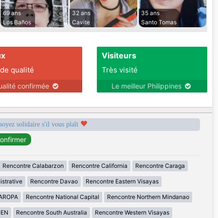
69 ans
32 ans
35 ans
Los Baños
Cavite
Santo Tomas
ux
Visiteurs
 de qualité
Très visité
ualité confirmée
Le meilleur Philippines
soyez solidaire s'il vous plaît
Rencontre Calabarzon
Rencontre California
Rencontre Caraga
istrative
Rencontre Davao
Rencontre Eastern Visayas
MAROPA
Rencontre National Capital
Rencontre Northern Mindanao
GEN
Rencontre South Australia
Rencontre Western Visayas