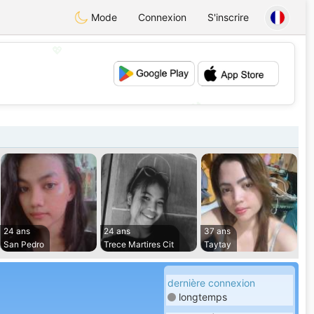
Mode
Connexion
S'inscrire
💖
💕
24 ans
24 ans
37 ans
San Pedro
Trece Martires Cit
Taytay
dernière connexion
longtemps