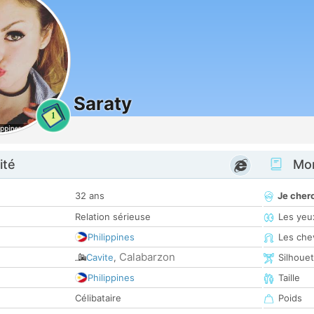
Saraty
1
ité
Mon
32 ans
Je cher
Relation sérieuse
Les yeu
Philippines
Les che
Calabarzon
Cavite
,
Silhoue
Philippines
Taille
Célibataire
Poids