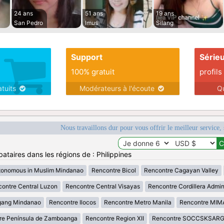
24 ans
51 ans
19 ans
San Pedro
Imus
Silang
Support
Série
100% gratuit
profils
atuits
Modérateurs à l'écoute
Q
Nous travaillons dur pour vous offrir le meilleur service, 
ataires dans les régions de : Philippines
tonomous in Muslim Mindanao
Rencontre Bicol
Rencontre Cagayan Valley
ontre Central Luzon
Rencontre Central Visayas
Rencontre Cordillera Admin
gang Mindanao
Rencontre Ilocos
Rencontre Metro Manila
Rencontre MI
re Península de Zamboanga
Rencontre Region XII
Rencontre SOCCSKSAR