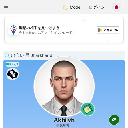
Philippines
Chat
Toggle
Mode
ログイン
navigation
💖
理想の相手を見つけよう
💖
今すぐ出会い系アプリをダウンロード！
💕
💕
出会い 男 Jharkhand
0.7/1
0
Akhilvh
長時間