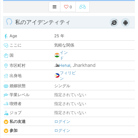
0
私のアイデンティティ
Age
25 年
ここに
気軽な関係
イン
国
ド
Jharkhand
市区町村
Hehal
,
フィリピ
出身地
ン
婚姻状態
シングル
学業レベル
指定されていない
喫煙者
指定されていない
ジョブ
指定されていない
私の友達
ログイン
参加
ログイン