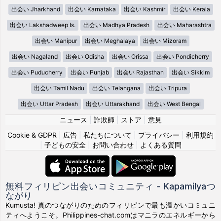
出会い Jharkhand
出会い Karnataka
出会い Kashmir
出会い Kerala
出会い Lakshadweep Is.
出会い Madhya Pradesh
出会い Maharashtra
出会い Manipur
出会い Meghalaya
出会い Mizoram
出会い Nagaland
出会い Odisha
出会い Orissa
出会い Pondicherry
出会い Puducherry
出会い Punjab
出会い Rajasthan
出会い Sikkim
出会い Tamil Nadu
出会い Telangana
出会い Tripura
出会い Uttar Pradesh
出会い Uttarakhand
出会い West Bengal
ニュース
|
詐欺師
|
ストア
|
意見
Cookie & GDPR
|
広告
|
私たちについて
|
プライバシー
|
利用規約
|
子どもの安全
|
お問い合わせ
|
よくある質問
無料フィリピン出会いコミュニティ - Kapamilyaつ
ながり
Kumusta! 真のつながりのためのフィリピンで最も温かいコミュニ
ティへようこそ。Philippines-chat.comはマニラのエネルギーから