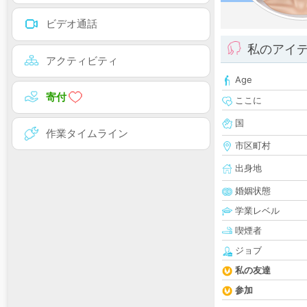
ビデオ通話
私のアイ
アクティビティ
Age
寄付
ここに
国
作業タイムライン
市区町村
出身地
婚姻状態
学業レベル
喫煙者
ジョブ
私の友達
参加