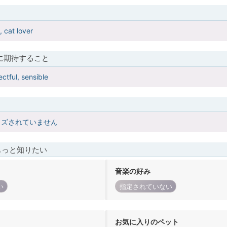
, cat lover
に期待すること
ctful, sensible
イズされていません
もっと知りたい
音楽の好み
い
指定されていない
お気に入りのペット