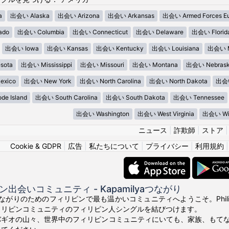
a
出会い Alaska
出会い Arizona
出会い Arkansas
出会い Armed Forces E
ado
出会い Columbia
出会い Connecticut
出会い Delaware
出会い Florid
出会い Iowa
出会い Kansas
出会い Kentucky
出会い Louisiana
出会い M
sota
出会い Mississippi
出会い Missouri
出会い Montana
出会い Nebras
xico
出会い New York
出会い North Carolina
出会い North Dakota
出会い
e Island
出会い South Carolina
出会い South Dakota
出会い Tennessee
出会い Washington
出会い West Virginia
出会い Wis
ニュース
|
詐欺師
|
ストア
Cookie & GDPR
|
広告
|
私たちについて
|
プライバシー
|
利用規約
出会いコミュニティ - Kapamilyaつながり
真のつながりのためのフィリピンで最も温かいコミュニティへようこそ。Phili
ィリピンコミュニティのフィリピン人シングルを結びつけます。
バギオの山々、世界中のフィリピンコミュニティにいても、家族、もて