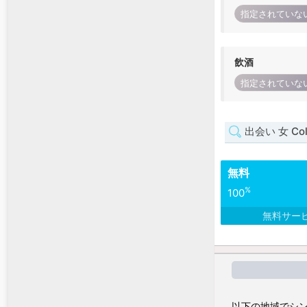
指定されていな
飲酒
指定されていな
出会い 女 Col
無料
%
100
無料サー
以下の地域でシン