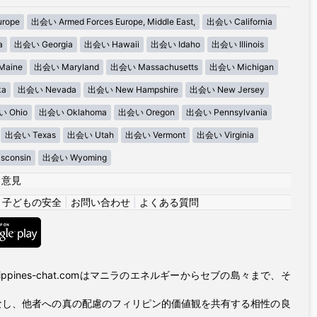
urope
出会い Armed Forces Europe, Middle East,
出会い California
a
出会い Georgia
出会い Hawaii
出会い Idaho
出会い Illinois
aine
出会い Maryland
出会い Massachusetts
出会い Michigan
ka
出会い Nevada
出会い New Hampshire
出会い New Jersey
 Ohio
出会い Oklahoma
出会い Oregon
出会い Pennsylvania
出会い Texas
出会い Utah
出会い Vermont
出会い Virginia
consin
出会い Wyoming
|
意見
|
子どもの安全
|
お問い合わせ
|
よくある質問
ppines-chat.comはマニラのエネルギーからセブの島々まで、そ
なし、他者への真の配慮のフィリピン的価値観を共有する相性の良