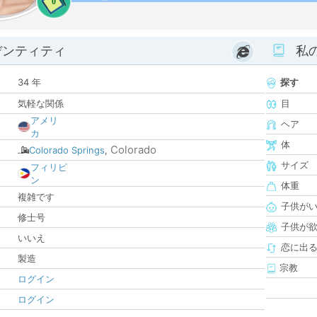
0
デンティティ
私
34 年
探す
気軽な関係
目
アメリ
ヘア
カ
体
Colorado
Colorado Springs
,
サイズ
フィリピ
ン
体重
複雑です
子供が
修士号
子供が
いいえ
恋に出
製造
宗教
ログイン
ログイン