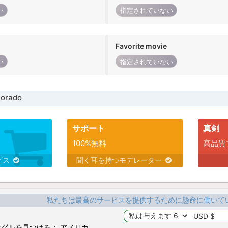
い
指定されていない
Favorite movie
い
指定されていない
orado
サポート
真剣
100%無料
高品質
ビス
聞く耳を持つモデレーター
私たちは最高のサービスを提供するために懸命に働いて
グルを見つける： アメリカ