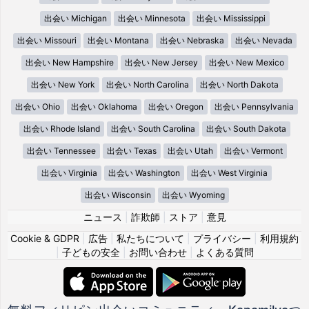
出会い Michigan
出会い Minnesota
出会い Mississippi
出会い Missouri
出会い Montana
出会い Nebraska
出会い Nevada
出会い New Hampshire
出会い New Jersey
出会い New Mexico
出会い New York
出会い North Carolina
出会い North Dakota
出会い Ohio
出会い Oklahoma
出会い Oregon
出会い Pennsylvania
出会い Rhode Island
出会い South Carolina
出会い South Dakota
出会い Tennessee
出会い Texas
出会い Utah
出会い Vermont
出会い Virginia
出会い Washington
出会い West Virginia
出会い Wisconsin
出会い Wyoming
ニュース
|
詐欺師
|
ストア
|
意見
Cookie & GDPR
|
広告
|
私たちについて
|
プライバシー
|
利用規約
|
子どもの安全
|
お問い合わせ
|
よくある質問