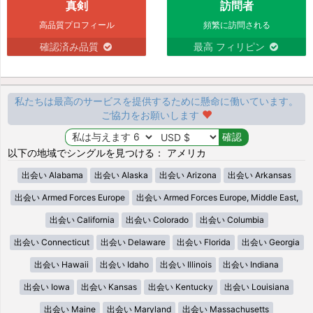
真剣
訪問者
高品質プロフィール
頻繁に訪問される
確認済み品質
最高 フィリピン
私たちは最高のサービスを提供するために懸命に働いています。
ご協力をお願いします
以下の地域でシングルを見つける： アメリカ
出会い Alabama
出会い Alaska
出会い Arizona
出会い Arkansas
出会い Armed Forces Europe
出会い Armed Forces Europe, Middle East,
出会い California
出会い Colorado
出会い Columbia
出会い Connecticut
出会い Delaware
出会い Florida
出会い Georgia
出会い Hawaii
出会い Idaho
出会い Illinois
出会い Indiana
出会い Iowa
出会い Kansas
出会い Kentucky
出会い Louisiana
出会い Maine
出会い Maryland
出会い Massachusetts