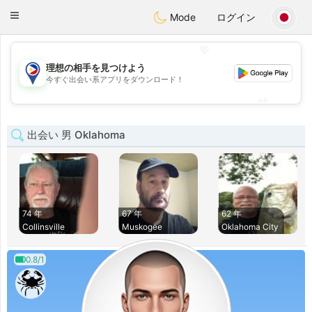
Philippines
Chat
Toggle
Mode
ログイン
navigation
💖
理想の相手を見つけよう
💖
今すぐ出会い系アプリをダウンロード！
💕
💕
出会い 男 Oklahoma
74 年
67 年
62 年
Collinsville
Muskogee
Oklahoma City
0.8/1