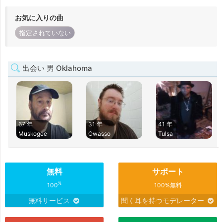
お気に入りの曲
指定されていない
出会い 男 Oklahoma
67 年
31 年
41 年
Muskogee
Owasso
Tulsa
無料
サポート
%
100
100%無料
無料サービス
聞く耳を持つモデレーター