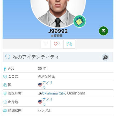
0
J99992
長時間
0
私のアイデンティティ
Age
35 年
ここに
深刻な関係
アメリ
国
カ
Oklahoma
市区町村
Oklahoma City
,
アメリ
出身地
カ
婚姻状態
シングル