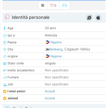
0
Identità personale
Age
33 anni
qui a
Amicizia
Paese
Filippine
Cagayan Valley
City
Bambang
,
origine
Filippine
Stato civile
singolo
livello accademico
Non specificato
Fumare
Non specificato
Job
Non specificato
I miei amici
Accedi
Joined
Accedi