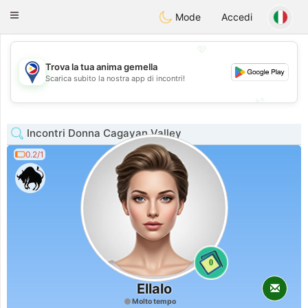
Philippines
Chat
Toggle
Mode
Accedi
navigation
💖
Trova la tua anima gemella
💖
Scarica subito la nostra app di incontri!
💕
💕
Incontri Donna Cagayan Valley
0.2/1
0
Ellalo
Molto tempo