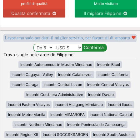
profili di qualità
Molto visitato
Qualità confermata
Il migliore Filippine
Lavoriamo sodo per darti il miglior servizio, per favore sii di supporto
Trova single nelle aree di: Filippine
Incontri Autonomous in Muslim Mindanao
Incontri Bicol
Incontri Cagayan Valley
Incontri Calabarzon
Incontri California
Incontri Caraga
Incontri Central Luzon
Incontri Central Visayas
Incontri Cordillera Administrative
Incontri Davao
Incontri Eastern Visayas
Incontri Hilagang Mindanao
Incontri Ilocos
Incontri Metro Manila
Incontri MIMAROPA
Incontri National Capital
Incontri Northern Mindanao
Incontri Península de Zamboanga
Incontri Region XII
Incontri SOCCSKSARGEN
Incontri South Australia